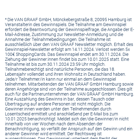
⁴
Die VAN GRAAF GmbH, Mönckebergstraße 8, 20095 Hamburg ist
Veranstalterin des Gewinnspiels. Die Teilnahme am Gewinnspiel
erfordert die Beantwortung der Gewinnspielfrage, die Angabe der E-
Mail-Adresse, Zustimmung zur Newsletter-Anmeldung und die
Annahme der Teilnahmebedingungen. Die Teilnahme ist
ausschließlich über den VAN GRAAF Newsletter möglich. Erhalt des
Gewinnspiel-Newsletter erfolgt am 14.11.2024. Verlost werden 5x
100€ ShoppingCards. Das Gewinnspiel endet am 30.11.2024. Die
Ziehung der Gewinner:innen findet bis zum 10.01.2025 statt. Eine
Teilnahme ist bis zum 30.11.2024 23:59 Uhr möglich.
Teilnahmeberechtigt sind natürliche Personen, die das 18.
Lebensjahr vollendet und ihren Wohnsitz in Deutschland haben.
Jede/r Teilnehmer/in kann nur einmal an dem Gewinnspiel
teilnehmen. Mitarbeitenden der VAN GRAAF GmbH Hamburg sowie
deren Angehörige sind von der Teilnahme ausgeschlossen. Dies gilt
auch für die Partnerunternehmen der VAN GRAAF GmbH Hamburg.
Eine Auszahlung des Gewinns in bar, dessen Tausch oder
Übertragung auf andere Personen ist nicht möglich. Die
Gewinner:innen werden unter den Teilnehmenden durch
Losentscheid ermittelt und anschließend per E-Mail bis zum
10.01.2025 benachrichtigt. Meldet sich der/die Gewinner/in nicht
innerhalb von vier Wochen nach dem Absenden der
Benachrichtigung, so verfällt der Anspruch auf den Gewinn und ein
anderer Gewinner wird ermittelt. Der Rechtsweg ist
ausgeschlossen. Das Gewinnspiel unterliegt dem Recht der