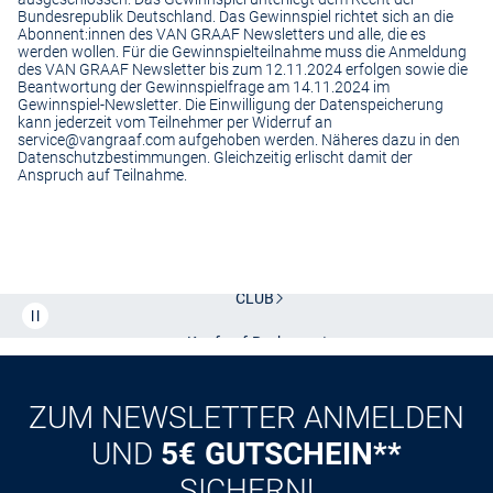
Bundesrepublik Deutschland. Das Gewinnspiel richtet sich an die
Abonnent:innen des VAN GRAAF Newsletters und alle, die es
werden wollen. Für die Gewinnspielteilnahme muss die Anmeldung
des VAN GRAAF Newsletter bis zum 12.11.2024 erfolgen sowie die
Beantwortung der Gewinnspielfrage am 14.11.2024 im
Gewinnspiel-Newsletter. Die Einwilligung der Datenspeicherung
kann jederzeit vom Teilnehmer per Widerruf an
service@vangraaf.com aufgehoben werden. Näheres dazu in den
Datenschutzbestimmungen. Gleichzeitig erlischt damit der
Anspruch auf Teilnahme.
Kostenlose Lieferung und Retoure mit unserem Friends
CLUB
Kauf auf
Rechnung
ZUM NEWSLETTER ANMELDEN
UND
5€ GUTSCHEIN**
SICHERN!