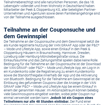
Teilnahmeberechtigt sind alle natürlichen Personen, die das 18.
Lebensjahr vollendet und ihren Wohnsitz in Deutschland haben.
Mitarbeiter der Peek & Cloppenburg KG, aller beteiligten Partner-
Unternehmen und Agenturen sowie deren Familienangehörige sind
von der Teilnahme ausgeschlossen.
Teilnahme an der Couponsuche und
dem Gewinnspiel
Die Teilnahme an der Couponsuche und dem Gewinnspiel setzt die
als Kunde registrierte Nutzung der VAN GRAAF App oder der P&C*
– Mode und Lifestyle App, sowie einen Einkauf in den Peek &
Cloppenburg Häusern in Braunschweig, Hannover, Dresden,
Lüneburg oder Hamburg-Mönckebergstraße voraus. Die
Einkaufssumme und das Zahlungsmittel spielen dabei keine Rolle.
Bedingung für die Teilnahme an der Couponsuche ist der Download
der VAN GRAAF- oder P&C* – Mode und Lifestyle App, ein Log-In in
ein Kundenkonto oder die Registrierung zu einem Kundenkonto
sowie die Standortfreigabe innerhalb der App und die Aktivierung
von Bluetooth. Bedingung für die Teilnahme am Gewinnspiel ist die
Einlösung des gefundenen Coupons über die Anzeige in der VAN
GRAAF oder P&C* – Mode und Lifestyle App bei einem Einkauf in
einem der genannten Häuser. Im Aktionszeitraum können beliebig
viele Gewinncoupons eingelöst werden, wobei jeder Coupon nur
einmal verwendet werden kann.
Jedoch ist ein Coupon eines
Teilnehmers nur alle 48 Stunden einlösbar.
Der Fund einer