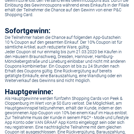
Gewinnzone löst den Versand eines Gewinncoupons aus. Durch die
Einlösung des Gewinncoupons während eines Einkaufs in der Filiale
erhält der Teilnehmer die Chance auf den Gewinn von einer P&C
Shopping Card.
Sofortgewinn:
Die Teilnehmer haben die Chance auf folgenden App-Gutschein:
10 % Coupon auf den gesamten Einkauf. Der 10% Coupon ist für
sämtliche Artikel, auch reduzierte Ware, gültig.
Jeder Coupon ist nur einmalig bis zum 21.03.2020 bei Käufen in
den Häusern Braunschweig, Dresden, Hannover, Hamburg-
Mönckebergstraße und Lüneburg einlösbar und nicht mit anderen
Coupons kombinierbar. Ein Coupon ist bis zu 24 Stunden nach
Erhalt des Coupons gültig. Eine Rückvergütung auf bereits
getätigte Einkäufe, eine Barauszahlung, eine Wandlung oder ein
Weiterverkauf des Gewinns sind nicht möglich.
Hauptgewinne:
Als Hauptgewinne werden fünfzehn Shopping Cards von Peek &
Cloppenburg im Wert von je 50 Euro verlost. Die Möglichkeit, am
Hauptgewinnspiel teilzunehmen, erhält der Kunde, indem er den
gewonnenen App-Coupon von 10% bei einem Kauf im Haus einlöst.
Zur Teilnahme muss der Kunde in seinem P&C* - Mode und Lifestyle
App Konto oder VAN GRAAF App Konto eingeloggt sein oder sich
neu registrieren. Eine nachträgliche Teilnahme mit dem gleichen
Coupon ist ausgeschlossen. Eine Rückvergütung, Barauszahlung,