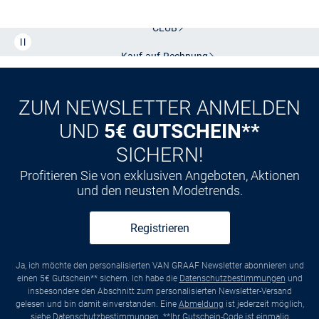
CLUB
Kauf auf
Rechnung
ZUM NEWSLETTER ANMELDEN
UND
5€ GUTSCHEIN**
SICHERN!
Profitieren Sie von exklusiven Angeboten, Aktionen
und den neusten Modetrends.
Registrieren
Ja, ich möchte den personalisierten VAN GRAAF Newsletter abonnieren und
einen 5€ Gutschein** sichern. Ich habe die
Datenschutzbestimmungen
und
insbesondere den Abschnitt zum personalisierten Newsletter-Versand
gelesen und bin damit einverstanden. Eine
Abmeldung
ist jederzeit möglich,
siehe
Datenschutzbestimmungen
. **Ihr Gutschein-Code ist einmalig