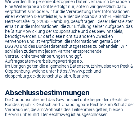
Wir werden Ihre personenbezogenen Daten vertraulich behandeln.
Eine Weitergabe an Dritte erfolgt nur, sofern wir gesetzlich dazu
verpflichtet sind oder wir für die Verarbeitung Ihrer Informationen
einen externen Dienstleister, wie hier die locandis GmbH, Heinrich-
Hertz-Straße 23, 22085 Hamburg, beauftragen. Dieser Dienstleister
erhält nur die Informationen, die zur Erfüllung seiner Aufgaben, das
heißt zur Abwicklung der Couponsuche und des Gewinnspiels,
benötigt werden. Er darf diese nicht zu anderen Zwecken
verwenden und ist verpflichtet, die Informationen gemäß der
DSGVO und des Bundesdatenschutzgesetzes zu behandeln. Wir
schließen zudem mit jedem Partner entsprechende
Vertraulichkeitsvereinbarungen und ggf.
Auftragsdatenverarbeitungsverträge ab.
Im Übrigen gelten die allgemeinen Datenschutzhinweise von Peek &
Cloppenburg, welche unter
https://www.peek-und-
cloppenburg.de/datenschutz/
abrufbar sind.
Abschlussbestimmungen
Die Couponsuche und das Gewinnspiel unterliegen dem Recht der
Bundesrepublik Deutschland. Unabdingbare Rechte zum Schutz der
Verbraucher, die am Wohnsitz des Teilnehmers gelten, bleiben
hiervon unberührt. Der Rechtsweg ist ausgeschlossen.
Kostenlose Lieferung und Retoure mit unserem Friends