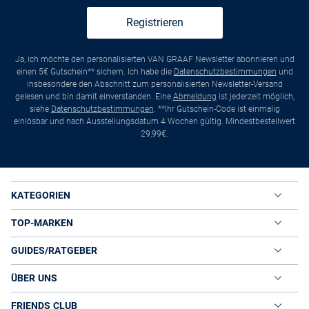
Registrieren
Ja, ich möchte den personalisierten VAN GRAAF Newsletter abonnieren und
einen 5€ Gutschein** sichern. Ich habe die
Datenschutzbestimmungen
und
insbesondere den Abschnitt zum personalisierten Newsletter-Versand
gelesen und bin damit einverstanden. Eine
Abmeldung
ist jederzeit möglich,
siehe
Datenschutzbestimmungen
. **Ihr Gutschein-Code ist einmalig
einlösbar und nach Ausstellungsdatum 4 Wochen gültig. Mindestbestellwert
29,99€.
KATEGORIEN
TOP-MARKEN
GUIDES/RATGEBER
ÜBER UNS
FRIENDS CLUB