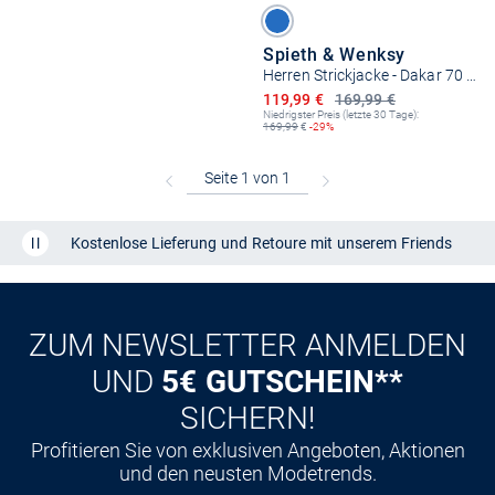
Spieth & Wenksy
Herren Strickjacke - Dakar 70 cm mit Sweater-Kapuze
Ermäßigter Preis
119,99 €
169,99 €
Niedrigster Preis (letzte 30 Tage):
169,99
€
-29%
Kostenlose Lieferung und Retoure mit unserem Friends
CLUB
Kauf auf
Rechnung
ZUM NEWSLETTER ANMELDEN
UND
5€ GUTSCHEIN**
SICHERN!
Profitieren Sie von exklusiven Angeboten, Aktionen
und den neusten Modetrends.