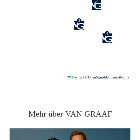
3
3
4
Leaflet
|
©
OpenStreetMap
contributors
2
Mehr über
VAN GRAAF