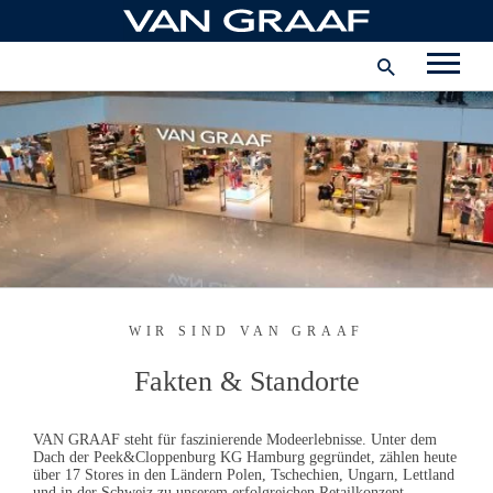
Zum
Unternehmen
Hauptinhalt
springen
JOB ALARM
Schweiz
INSTAGRAM
FACEBOOK
WIR SIND
VAN GRAAF
Fakten & Standorte
VAN GRAAF
steht für faszinierende Modeerlebnisse. Unter dem
Dach der Peek&Cloppenburg KG Hamburg gegründet, zählen heute
über 17 Stores in den Ländern Polen, Tschechien, Ungarn, Lettland
und in der Schweiz zu unserem erfolgreichen Retailkonzept.