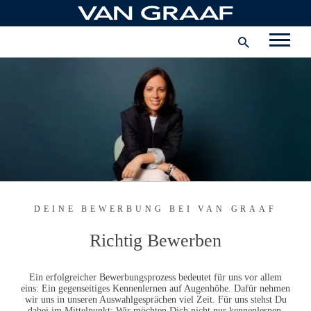
Zum
Unternehmen
Hauptinhalt
springen
JOB ALARM
Schweiz
INSTAGRAM
FACEBOOK
DEINE BEWERBUNG BEI
VAN GRAAF
Richtig Bewerben
Ein erfolgreicher Bewerbungsprozess bedeutet für uns vor allem
eins: Ein gegenseitiges Kennenlernen auf Augenhöhe. Dafür nehmen
wir uns in unseren Auswahlgesprächen viel Zeit. Für uns stehst Du
dabei im Mittelpunkt: Wir möchten Dich nicht nur kennenlernen,