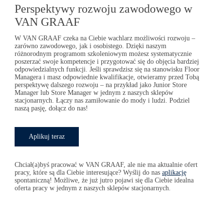
Perspektywy rozwoju zawodowego w
VAN GRAAF
W
VAN GRAAF
czeka na Ciebie wachlarz możliwości rozwoju –
zarówno zawodowego, jak i osobistego. Dzięki naszym
różnorodnym programom szkoleniowym możesz systematycznie
poszerzać swoje kompetencje i przygotować się do objęcia bardziej
odpowiedzialnych funkcji. Jeśli sprawdzisz się na stanowisku Floor
Managera i masz odpowiednie kwalifikacje, otwieramy przed Tobą
perspektywę dalszego rozwoju – na przykład jako Junior Store
Manager lub Store Manager w jednym z naszych sklepów
stacjonarnych. Łączy nas zamiłowanie do mody i ludzi. Podziel
naszą pasję, dołącz do nas!
Aplikuj teraz
Chciał(a)byś pracować
w
VAN GRAAF
,
ale nie ma aktualnie
ofert
pracy, które
są dla Ciebie
interesujące? Wyślij
do nas
aplikację
spontaniczną! Możliwe,
że już jutro
pojawi
się dla Ciebie
idealna
oferta pracy
w jednym
z naszych
sklepów stacjonarnych.