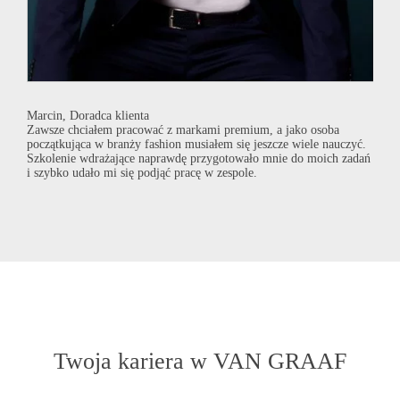
Marcin, Doradca klienta
Agni
pół.
Zawsze chciałem pracować z markami premium, a jako osoba
Opró
 jest
początkująca w branży fashion musiałem się jeszcze wiele nauczyć.
Pracu
ale
Szkolenie wdrażające naprawdę przygotowało mnie do moich zadań
dla n
i szybko udało mi się podjąć pracę w zespole.
inspi
Twoja kariera w
VAN GRAAF