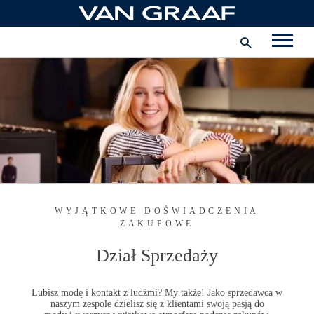
Przejdź
Przedsiębiorstwo
do
treści
JOB-ALARM
Polska
LINKEDIN
GOLDENLINE
INSTAGRAM
FACEBOOK
WYJĄTKOWE DOŚWIADCZENIA
ZAKUPOWE
Dział Sprzedaży
Lubisz modę i kontakt z ludźmi? My także! Jako sprzedawca w
naszym zespole dzielisz się z klientami swoją pasją do