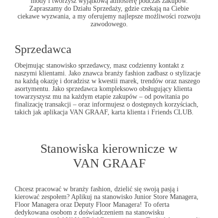
mody i tworzysz wyjątkową atmosferę podczas zakupów.
Zapraszamy do Działu Sprzedaży, gdzie czekają na Ciebie
ciekawe wyzwania, a my oferujemy najlepsze możliwości rozwoju
zawodowego.
Sprzedawca
Obejmując stanowisko sprzedawcy, masz codzienny kontakt z
naszymi klientami. Jako znawca branży fashion zadbasz o stylizacje
na każdą okazję i doradzisz w kwestii marek, trendów oraz naszego
asortymentu. Jako sprzedawca kompleksowo obsługujący klienta
towarzyszysz mu na każdym etapie zakupów – od powitania po
finalizację transakcji – oraz informujesz o dostępnych korzyściach,
takich jak aplikacja
VAN GRAAF
, karta klienta i Friends CLUB.
Stanowiska kierownicze w
VAN GRAAF
Chcesz pracować w branży fashion, dzielić się swoją pasją i
kierować zespołem? Aplikuj na stanowisko Junior Store Managera,
Floor Managera oraz Deputy Floor Managera! To oferta
dedykowana osobom z doświadczeniem na stanowisku