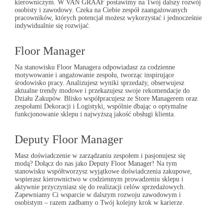
kierowniczym. W
VAN GRAAF
postawimy na Twój dalszy rozwój
osobisty i zawodowy. Czeka na Ciebie zespół zaangażowanych
pracowników, których potencjał możesz wykorzystać i jednocześnie
indywidualnie się rozwijać.
Floor Manager
Na stanowisku Floor Managera odpowiadasz za codzienne
motywowanie i angażowanie zespołu, tworząc inspirujące
środowisko pracy. Analizujesz wyniki sprzedaży, obserwujesz
aktualne trendy modowe i przekazujesz swoje rekomendacje do
Działu Zakupów. Blisko współpracujesz ze Store Managerem oraz
zespołami Dekoracji i Logistyki, wspólnie dbając o optymalne
funkcjonowanie sklepu i najwyższą jakość obsługi klienta.
Deputy Floor Manager
Masz doświadczenie w zarządzaniu zespołem i pasjonujesz się
modą? Dołącz do nas jako Deputy Floor Manager! Na tym
stanowisku współtworzysz wyjątkowe doświadczenia zakupowe,
wspierasz kierownictwo w codziennym prowadzeniu sklepu i
aktywnie przyczyniasz się do realizacji celów sprzedażowych.
Zapewniamy Ci wsparcie w dalszym rozwoju zawodowym i
osobistym – razem zadbamy o Twój kolejny krok w karierze.