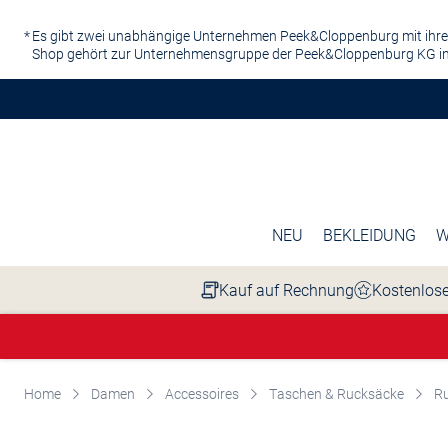
Zum Hauptinhalt springen
Es gibt zwei unabhängige Unternehmen Peek&Cloppenburg mit ihre
Shop gehört zur Unternehmensgruppe der Peek&Cloppenburg KG in
NEU
BEKLEIDUNG
W
Kauf auf Rechnung
Kostenlose
Home
Damen
Accessoires
Taschen & Rucksäcke
R