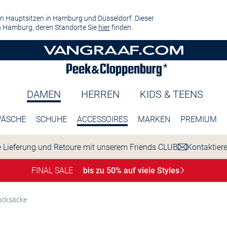
n Hauptsitzen in Hamburg und Düsseldorf. Dieser
 Hamburg, deren Standorte Sie
hier
finden.
DAMEN
HERREN
KIDS & TEENS
ÄSCHE
SCHUHE
ACCESSOIRES
MARKEN
PREMIUM
 Lieferung und Retoure mit unserem Friends CLUB
Kontaktier
FINAL SALE
bis zu 50% auf viele
Styles
ucksäcke