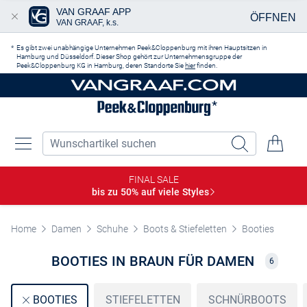
VAN GRAAF APP
ÖFFNEN
VAN GRAAF, k.s.
Zum Hauptinhalt springen
Es gibt zwei unabhängige Unternehmen Peek&Cloppenburg mit ihren Hauptsitzen in
Hamburg und Düsseldorf. Dieser Shop gehört zur Unternehmensgruppe der
Peek&Cloppenburg KG in Hamburg, deren Standorte Sie
hier
finden.
FINAL SALE
bis zu 50% auf viele
Styles
Home
Damen
Schuhe
Boots & Stiefeletten
Booties
BOOTIES IN BRAUN FÜR DAMEN
6
STIEFELETTEN
SCHNÜRBOOTS
BOOTIES