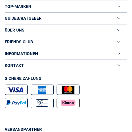
Boots für Damen in vielen Formen und Farben
TOP-MARKEN
Sie wollen in kernigen Booties dem Winterwetter trotzen oder in
klassischen Stiefeletten den Büro-Alltag leichten Fußes meistern?
Schauen Sie sich im VAN GRAAF Onlineshop um und Sie werden
GUIDES/RATGEBER
bestimmt den entsprechenden Damenschuh entdecken. Ob ein
Bootie aus Lackleder oder eine Nieten-Stiefelette aus Lederimitat,
ÜBER UNS
bei uns finden Sie bequeme Stiefel in unterschiedlichen Materialien
und Designs. Unser Sortiment umfasst z. B. sportliche Timberlands,
FRIENDS CLUB
kuschelige UGGs und coole Chelsea-Boots von Hilfiger, die einen
unverwechselbaren Style versprechen. Natürlich sind im VAN
INFORMATIONEN
GRAAF Onlineshop auch witzige Gummistiefel vertreten, die an
Regentagen knallbunte Akzente setzen. Für Ihr perfektes Styling
KONTAKT
präsentieren wir neben hochwertigen Booties tolle Kombimode und
Accessoires für stimmige Looks von Kopf bis Fuß.
SICHERE ZAHLUNG
VERSANDPARTNER