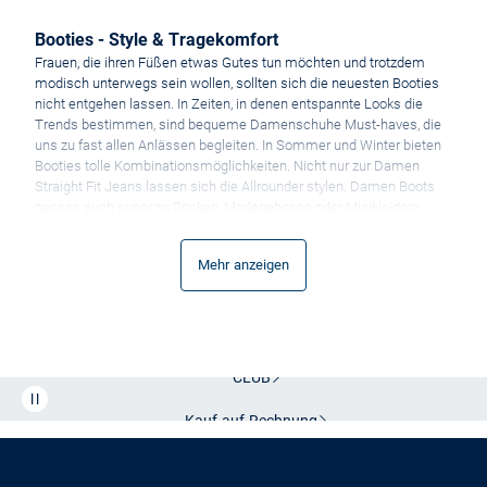
Booties - Style & Tragekomfort
Frauen, die ihren Füßen etwas Gutes tun möchten und trotzdem
modisch unterwegs sein wollen, sollten sich die neuesten Booties
nicht entgehen lassen. In Zeiten, in denen entspannte Looks die
Trends bestimmen, sind bequeme Damenschuhe Must-haves, die
uns zu fast allen Anlässen begleiten. In Sommer und Winter bieten
Booties tolle Kombinationsmöglichkeiten. Nicht nur zur Damen
Straight Fit Jeans lassen sich die Allrounder stylen. Damen Boots
passen auch super zu Röcken, Marlenehosen oder Minikleidern.
Denn die knöchelhohen Stiefeletten sind als klassische Chelsea-
Boots genauso feminin wie Pumps oder High Heels.
Mehr anzeigen
Booties zu kaufen bei VAN GRAAF, bedeutet eine Riesenauswahl an
modischen und sportiven Damen Boots. Ob flach oder hoch, vom
Ankle Boot bis zum Schnürboot finden Sie in unserem Onlineshop
Kostenlose Lieferung und Retoure mit unserem Friends
hochwertige Schuhe für von namhaften Marken. Überzeugen Sie
sich selbst!
CLUB
Diese Damen Boots sind jetzt Trend
Mit einem klassischen Damenschuh machen Sie nie etwas falsch.
Kauf auf
Rechnung
Besonders schwarze Booties fallen unter die Kategorie der zeitlosen
Klassiker. Als Chelsea Boots werden schnörkellose Schuhe an den
Füßen von It-Girls, Models und Promis wie Rihanna gesichtet.