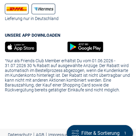
Lieferung nur in Deutschland
UNSERE APP DOWNLOADEN
¹Nur als Friends Club Member erhältst Du vom 01.06.2026 -
31.07.2026 30 % Rabatt auf ausgewählte Anzüge. Der Rabatt wird
automatisch im Bestellprozess abgezogen, wenn die Kundenkarte
im Kundenkonto hinterlegt ist. Der Rabatt ist nicht übertragbar und
kann nicht mit anderen Aktionen kombiniert werden. Eine
Barauszahlung, der Kauf einer Shopping Card sowie die
Rückvergütung bereits getätigter Einkäufe sind nicht möglich.
Filter & Sortierung
Filter & Sortierung
1
1
|
|
|
Presse
|
Datenschutz
AGB
Impressum
Cookie-Einstellungen |