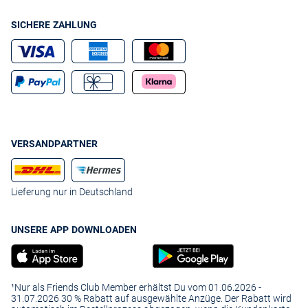
Hautunreinheiten.
SICHERE ZAHLUNG
Nie wieder Laufmaschen
Vor allem Damenstrumpfhosen mit niedrigen den-Zahlen sind äußerst
sensibel. Manchmal genügt ein Reißverschluss, ein Fingernagel oder
eine scharfe Kante und schon bilden sich Risse, von denen aus sich
Laufmaschen ihren Weg bahnen. Aus diesem Grund haben viele bei
wichtigen Terminen eine Ersatzstrumpfhose in der Handtasche. Vor
solchen Unannehmlichkeiten schützen die sogenannten Goodbye-
Laufmaschen-Modelle. Deren Maschen wurden thermisch behandelt,
zudem verschweißt oder miteinander verknotet.
Ein anderer Trick: Bewahren Sie die edlen Beinkleider im Gefrierfach auf.
VERSANDPARTNER
Das macht sie strapazierfähiger. Haarspray oder Nagellack verhindern,
dass eine Laufmaschine immer größer wird.
Die richtige Pflege für zartes Gewebe
Lieferung nur in Deutschland
Mit der richtigen Pflege bleiben Ihre neuen Strumpfhosen für Damen in
Form:
Stellen Sie den Schonwaschgang bei maximal 30 Grad
UNSERE APP DOWNLOADEN
ein. Optimal sind zudem ein Feinwaschmittel und ein
Wäschenetz.
Benutzen Sie auch bei der Handwäsche ein
Feinwaschmittel. Rollen Sie die Strumpfhose
¹Nur als Friends Club Member erhältst Du vom 01.06.2026 -
anschließend in einem Handtuch ein und drücken Sie
31.07.2026 30 % Rabatt auf ausgewählte Anzüge. Der Rabatt wird
das Wasser heraus.