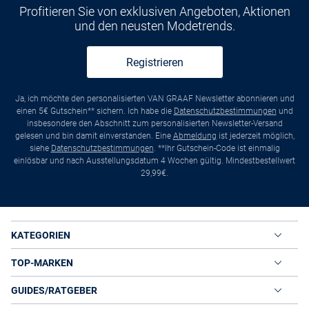
Profitieren Sie von exklusiven Angeboten, Aktionen
und den neusten Modetrends.
Registrieren
Ja, ich möchte den personalisierten VAN GRAAF Newsletter abonnieren und
einen 5€ Gutschein** sichern. Ich habe die
Datenschutzbestimmungen
und
insbesondere den Abschnitt zum personalisierten Newsletter-Versand
gelesen und bin damit einverstanden. Eine
Abmeldung
ist jederzeit möglich,
siehe
Datenschutzbestimmungen
. **Ihr Gutschein-Code ist einmalig
einlösbar und nach Ausstellungsdatum 4 Wochen gültig. Mindestbestellwert
29,99€.
KATEGORIEN
TOP-MARKEN
GUIDES/RATGEBER