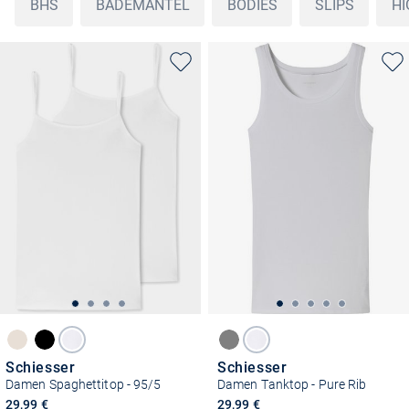
BHS
BADEMÄNTEL
BODIES
SLIPS
HI
Schiesser
Schiesser
Damen Spaghettitop - 95/5
Damen Tanktop - Pure Rib
29,99 €
29,99 €