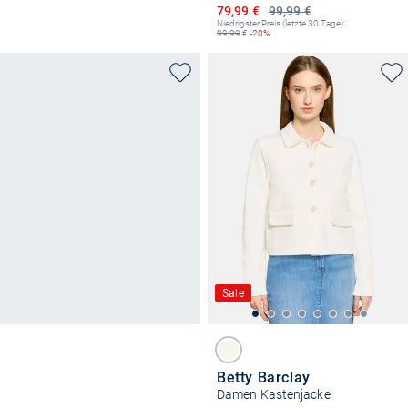
Ermäßigter Preis
79,99 €
99,99 €
Niedrigster Preis (letzte 30 Tage):
99,99
€
-20%
Sale
Betty Barclay
Damen Kastenjacke