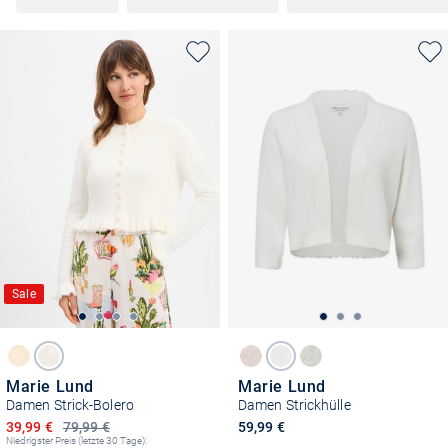
Sale
Marie Lund
Marie Lund
Damen Strick-Bolero
Damen Strickhülle
Ermäßigter Preis
39,99 €
79,99 €
59,99 €
Niedrigster Preis (letzte 30 Tage):