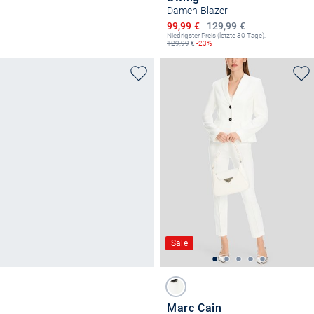
Damen Blazer
Ermäßigter Preis
99,99 €
129,99 €
Niedrigster Preis (letzte 30 Tage):
129,99
€
-23%
Sale
Marc Cain