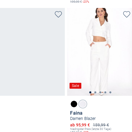
199,99
€
-20%
Sale
Faina
Damen Blazer
Ermäßigter Preis
ab 95,99 €
159,99 €
Niedrigster Preis (letzte 30 Tage):