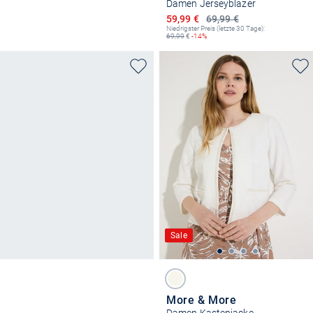
Damen Jerseyblazer
Ermäßigter Preis
59,99 €
69,99 €
Niedrigster Preis (letzte 30 Tage):
69,99
€
-14%
Sale
More & More