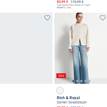
Ermäßigter Preis
83,99 €
119,99 €
Niedrigster Preis (letzte 30 Tage):
95,99
€
-13%
Sale
Rich & Royal
Damen Sweatblazer