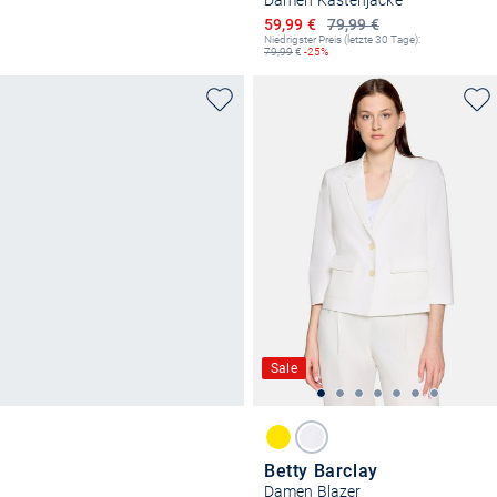
Damen Kastenjacke
Ermäßigter Preis
59,99 €
79,99 €
Niedrigster Preis (letzte 30 Tage):
79,99
€
-25%
Sale
Betty Barclay
Damen Blazer