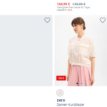
Ermäßigter Preis
104,99 €
149,99 €
Niedrigster Preis (letzte 30 Tage):
134,99
€
-22%
Sale
zero
Damen Kurzblazer