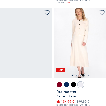
199,99
€
-40%
Sale
Dreimaster
Damen Blazer
Ermäßigter Preis
ab 134,99 €
199,99 €
Niedrigster Preis (letzte 30 Tage):