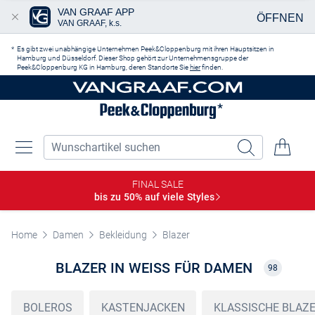
VAN GRAAF APP
ÖFFNEN
VAN GRAAF, k.s.
Zum Hauptinhalt springen
Es gibt zwei unabhängige Unternehmen Peek&Cloppenburg mit ihren Hauptsitzen in
Hamburg und Düsseldorf. Dieser Shop gehört zur Unternehmensgruppe der
Peek&Cloppenburg KG in Hamburg, deren Standorte Sie
hier
finden.
FINAL SALE
bis zu 50% auf viele
Styles
Home
Damen
Bekleidung
Blazer
BLAZER IN WEISS FÜR DAMEN
98
BOLEROS
KASTENJACKEN
KLASSISCHE BLAZ