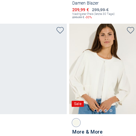
Damen Blazer
Ermäßigter Preis
209,99 €
299,99 €
Niedrigster Preis (letzte 30 Tage):
299,99
€
-30%
Sale
More & More