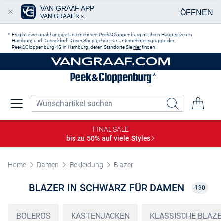
VAN GRAAF APP
ÖFFNEN
VAN GRAAF, k.s.
Zum Hauptinhalt springen
Es gibt zwei unabhängige Unternehmen Peek&Cloppenburg mit ihren Hauptsitzen in
Hamburg und Düsseldorf. Dieser Shop gehört zur Unternehmensgruppe der
Peek&Cloppenburg KG in Hamburg, deren Standorte Sie
hier
finden.
FINAL SALE
bis zu 50% auf viele
Styles
Home
Damen
Bekleidung
Blazer
BLAZER IN SCHWARZ FÜR DAMEN
190
BOLEROS
KASTENJACKEN
KLASSISCHE BLAZ