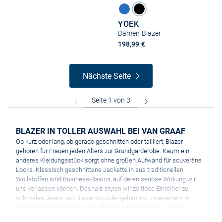
YOEK
Damen Blazer
198,99 €
Nächste Seite
BLAZER IN TOLLER AUSWAHL BEI VAN GRAAF
Ob kurz oder lang, ob gerade geschnitten oder tailliert, Blazer
gehören für Frauen jeden Alters zur Grundgarderobe. Kaum ein
anderes Kleidungsstück sorgt ohne großen Aufwand für souveräne
Looks. Klassisch geschnittene Jacketts in aus traditionellen
Wollstoffen sind Business-Basics, auf deren seriöse Wirkung wir
uns verlassen können. Deshalb stylen wir zeitlose Einreiher zu
schmalen Jeans und Blusentop oder geben mit Zweireihern in
Nadelstreifen-Optik ein cooles Fashion-Statement ab. Apart
gemusterte Blazer in figurbetonten Schnittformen machen es Ladys