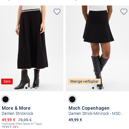
Sale
Wenige verfügbar
More & More
Msch Copenhagen
Damen Strickrock
Damen Strick-Minirock - MSCHMercy
Ermäßigter Preis
49,99 €
79,99 €
49,99 €
Niedrigster Preis (letzte 30 Tage):
79,99
€
-38%