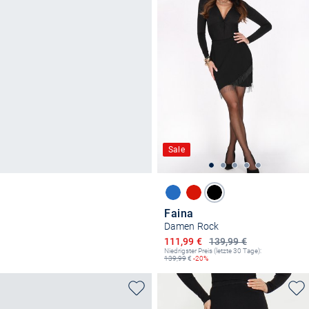
Sale
Faina
Damen Rock
Ermäßigter Preis
111,99 €
139,99 €
Niedrigster Preis (letzte 30 Tage):
139,99
€
-20%