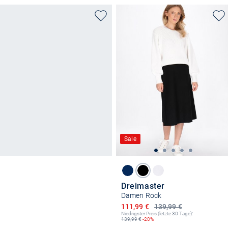
Sale
Dreimaster
Damen Rock
Ermäßigter Preis
111,99 €
139,99 €
Niedrigster Preis (letzte 30 Tage):
139,99
€
-20%