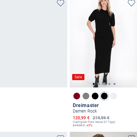
Sale
Dreimaster
Damen Rock
Ermäßigter Preis
120,99 €
219,99 €
Niedrigster Preis (letzte 30 Tage):
219,99
€
-45%