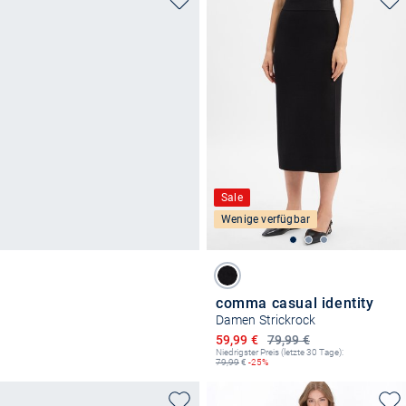
Sale
Wenige verfügbar
comma casual identity
Damen Strickrock
Ermäßigter Preis
59,99 €
79,99 €
Niedrigster Preis (letzte 30 Tage):
79,99
€
-25%