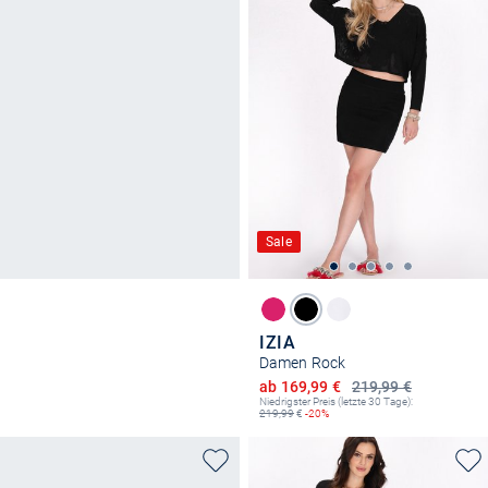
Sale
IZIA
Damen Rock
Ermäßigter Preis
ab 169,99 €
219,99 €
Niedrigster Preis (letzte 30 Tage):
219,99
€
-20%