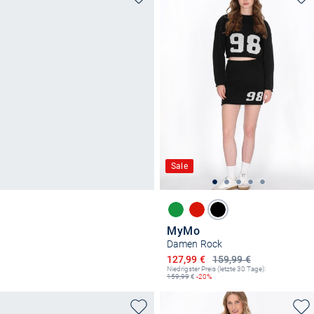
Sale
MyMo
Damen Rock
Ermäßigter Preis
127,99 €
159,99 €
Niedrigster Preis (letzte 30 Tage):
159,99
€
-20%