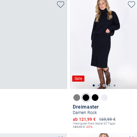
Sale
Dreimaster
Damen Rock
Ermäßigter Preis
ab 121,99 €
169,99 €
Niedrigster Preis (letzte 30 Tage):
169,99
€
-20%