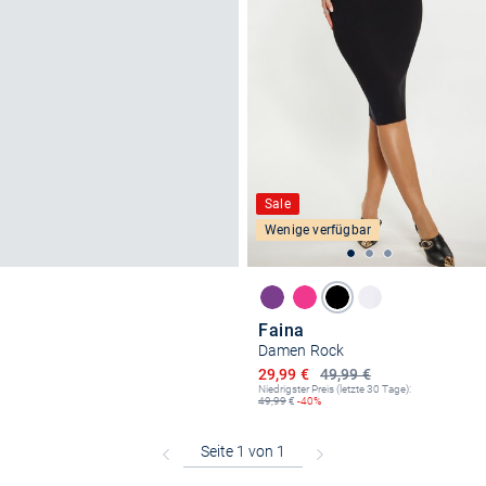
Sale
Wenige verfügbar
Faina
Damen Rock
Ermäßigter Preis
29,99 €
49,99 €
Niedrigster Preis (letzte 30 Tage):
49,99
€
-40%