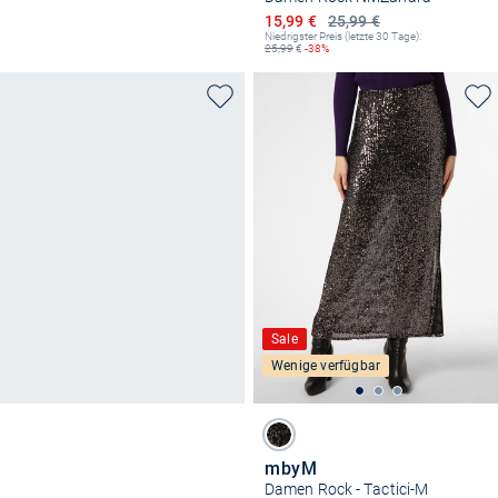
Ermäßigter Preis
15,99 €
25,99 €
Niedrigster Preis (letzte 30 Tage):
25,99
€
-38%
Sale
Wenige verfügbar
mbyM
Damen Rock - Tactici-M