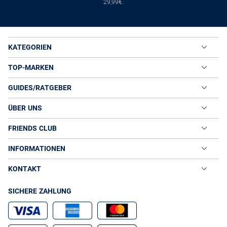
29,99€.
Metallic
Schmale Maxiröcke in Glitzeroptik sind für den Abend beliebt. Aus
weich fließenden Seidenjerseys stehen silber- und goldfarbene
Maxis mit Schlitz jeder Frau. Modemutige setzen auf elegante
Faltenröcke aus schimmerndem Taft. Dunkle oder helle Spitzentops
KATEGORIEN
runden die glamourösen Abendröcke ab.
TOP-MARKEN
Volants & Spitze
Verspielte XXL-Röcke aus leichter Baumwolle mit üppigen Volants
GUIDES/RATGEBER
sind perfekt für den Sommer. Im Stil der Siebziger präsentieren sich
gerüschte Volant-Styles mit Spitzenborten in Weiß oder Schwarz.
ÜBER UNS
Wer den Trend dezent umsetzen will, trägt ausgestellte
Leinenröcken mit schmalen Volants oder Fransen am Saum.
FRIENDS CLUB
Maxis online in tollen Designs bei VAN GRAAF
Egal, ob aus zartem Chiffon, kühlem Leinen oder fließendem Jersey,
INFORMATIONEN
Maxiröcke haben im VAN GRAAF Onlineshop ihren großen Auftritt.
Die Figurschmeichler beherrschen besonders im Sommer mit
KONTAKT
wunderschönen Mustern und Farben die Looks. Im Herbst tauschen
viele Frauen den bodenlangen Maxirock gegen den wadenlangen
SICHERE ZAHLUNG
Bleistiftrock, den Sie in unserem Sortiment ebenfalls in
Riesenauswahl finden. Damit Stylings mit Maxiröcken stilsicher
gelingen, geben Modeexperten im VAN GRAAF Onlineshop konkrete
Outfit-Tipps. Schauen Sie sich einfach um und entdecken Sie