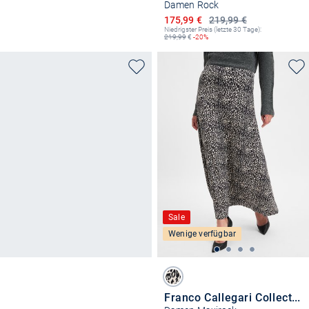
Damen Rock
Ermäßigter Preis
175,99 €
219,99 €
Niedrigster Preis (letzte 30 Tage):
219,99
€
-20%
Sale
Wenige verfügbar
Franco Callegari Collection