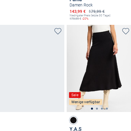
Damen Rock
Ermäßigter Preis
143,99 €
179,99 €
Niedrigster Preis (letzte 30 Tage):
179,99
€
-20%
Sale
Wenige verfügbar
Y.A.S