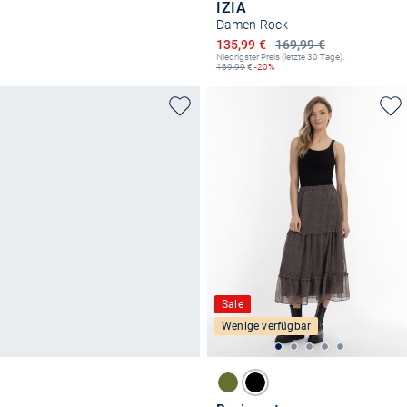
IZIA
Damen Rock
Ermäßigter Preis
135,99 €
169,99 €
Niedrigster Preis (letzte 30 Tage):
169,99
€
-20%
Sale
Wenige verfügbar