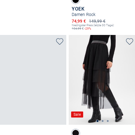
YOEK
Damen Rock
Ermäßigter Preis
74,99 €
149,99 €
Niedrigster Preis (letzte 30 Tage):
104,99
€
-29%
Sale