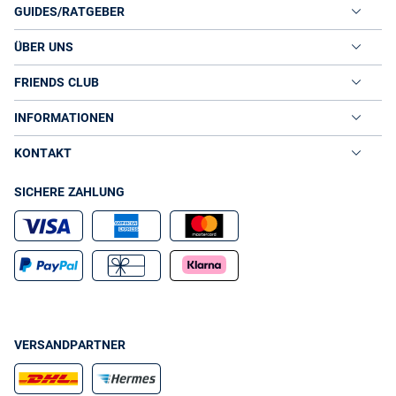
GUIDES/RATGEBER
bequem und raffiniert passen sie wunderbar in den Alltag lässiger
Fashionistas. Ihre Passform überspielt diskret Pölsterchen und
verwöhnt mit Beinfreiheit. Stylisch werden die dezenten Jeansröcke
ÜBER UNS
durch bunte Blusen und extravagante Accessoires wie breite
Armreifen und Ketten. Ein klassischer
stellt zu Jeansröcken
Blazer
FRIENDS CLUB
einen coolen Stilbruch dar. Zusammen mit edlen Tops, stilvollen
Pumps oder Loafern ist so das Business-Outfit perfekt.
INFORMATIONEN
STREET-STYLES UND AKTUELLE JEANSWEAR - VAN
GRAAF
KONTAKT
Ob einen frechen Minirock aus Coloured Denim oder einen
knielangen Jeansrock
in Dunkelblau, bei VAN GRAAF finden Sie den
SICHERE ZAHLUNG
passenden Damenrock für Ihren persönlichen Kleidungsstil. Lassen
Sie sich von unseren Stylingtipps inspirieren und setzten Sie sich in
Szene mit einem Jeansrock aus unserem Angebot.
Leger wird ein Denim Skirt mit rosa Bluse und beigefarbenen Ankle
Boots. Edel wirkt ein knielanger Rock mit weißen Blusentops und
goldenen Sandaletten. Egal, ob lässig oder feminin, mit Jeansröcken
aus dem VAN GRAAF Online Shop liegen Sie bei inoffiziellen
Anlässen immer richtig. Geht es formell zu, sollten Sie zum
angesagten
greifen, den Sie stilvoll mit Stretchblusen
Bleistiftrock
VERSANDPARTNER
und den edlen Accessoires aus unserem Shop kombinieren.
Freuen Sie sich auf Mode,
und Schmuck bei VAN GRAAF.
Taschen
Vom coolen Jeansrock bis zu stylischen
bieten wir
Jeansblusen