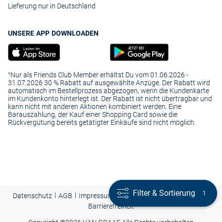
Ihnen Jeanswear von Premium-Marken und jungen Labels für trendy
Lieferung nur in Deutschland
Looks.
UNSERE APP DOWNLOADEN
¹Nur als Friends Club Member erhältst Du vom 01.06.2026 -
31.07.2026 30 % Rabatt auf ausgewählte Anzüge. Der Rabatt wird
automatisch im Bestellprozess abgezogen, wenn die Kundenkarte
im Kundenkonto hinterlegt ist. Der Rabatt ist nicht übertragbar und
kann nicht mit anderen Aktionen kombiniert werden. Eine
Barauszahlung, der Kauf einer Shopping Card sowie die
Rückvergütung bereits getätigter Einkäufe sind nicht möglich.
Filter & Sortierung
Filter & Sortierung
1
1
|
|
|
Presse
|
Datenschutz
AGB
Impressum
Cookie-Einstellungen |
Barrierefreiheit