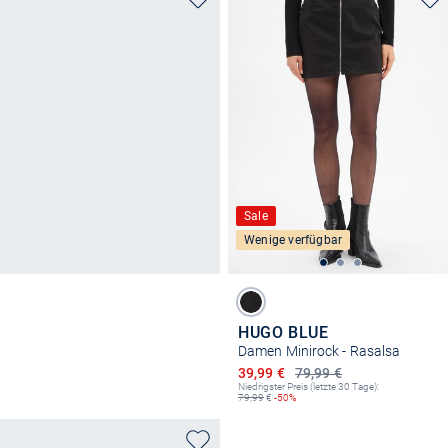
Sale
Wenige verfügbar
HUGO BLUE
Damen Minirock - Rasalsa
Ermäßigter Preis
39,99 €
79,99 €
Niedrigster Preis (letzte 30 Tage):
79,99
€
-50%