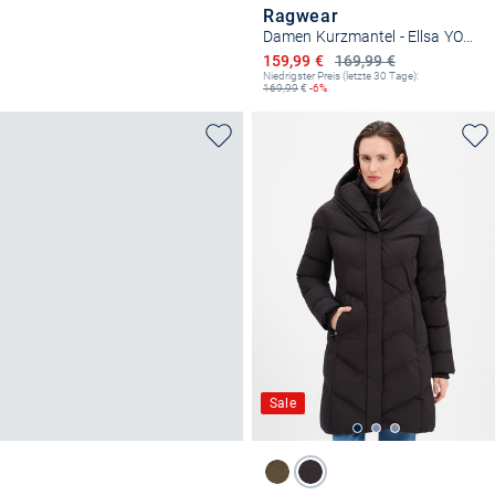
Ragwear
Damen Kurzmantel - Ellsa YOUMODO
Ermäßigter Preis
159,99 €
169,99 €
Niedrigster Preis (letzte 30 Tage):
169,99
€
-6%
Sale