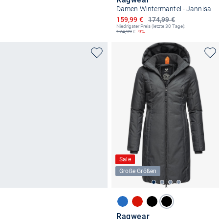
Damen Wintermantel - Jannisa
Ermäßigter Preis
159,99 €
174,99 €
Niedrigster Preis (letzte 30 Tage):
174,99
€
-9%
Sale
Große Größen
Ragwear