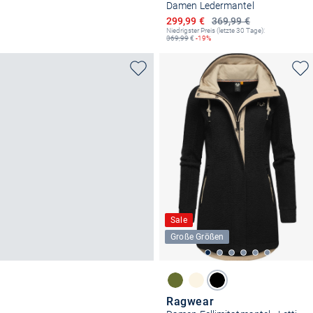
Damen Ledermantel
Ermäßigter Preis
299,99 €
369,99 €
Niedrigster Preis (letzte 30 Tage):
369,99
€
-19%
Sale
Große Größen
Ragwear