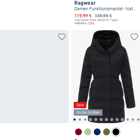
Ragwear
Damen Funktionsmantel - Natalka
Ermäßigter Preis
119,99 €
159,99 €
Niedrigster Preis (letzte 30 Tage):
159,99
€
-25%
Sale
Große Größen