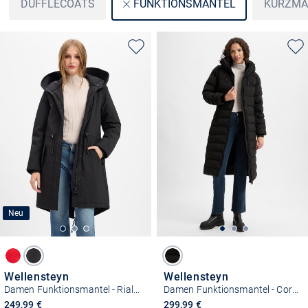
DUFFLECOATS
KURZMÄ
FUNKTIONSMÄNTEL
Neu
Wellensteyn
Wellensteyn
Damen Funktionsmantel - Rialto
Damen Funktionsmantel - Cordoba Long
249,99 €
299,99 €