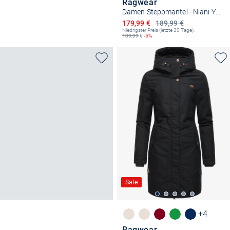
Ragwear
Damen Steppmantel - Niani YOUMODO
Ermäßigter Preis
179,99 €
189,99 €
Niedrigster Preis (letzte 30 Tage):
189,99
€
-5%
Sale
+4
Ragwear