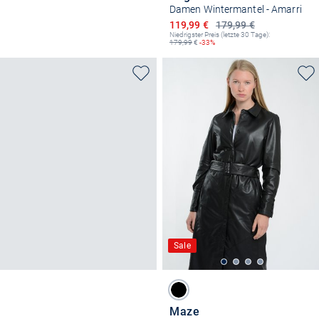
Damen Wintermantel - Amarri
Ermäßigter Preis
119,99 €
179,99 €
Niedrigster Preis (letzte 30 Tage):
179,99
€
-33%
Sale
Maze