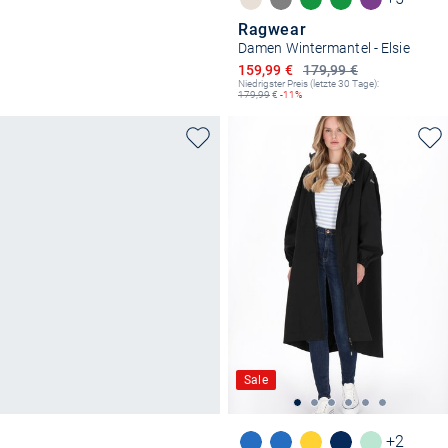
Ragwear
Damen Wintermantel - Elsie
Ermäßigter Preis
159,99 €
179,99 €
Niedrigster Preis (letzte 30 Tage):
179,99
€
-11%
Sale
+2