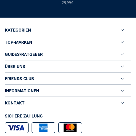
Funktionsmantel mit Daunenfüllung, der
, als
Daunenmantel
29,99€.
willkommener Begleiter. Dank der Füllung wird die Körperwärme
nicht nach außen freigesetzt, was dazu führt, dass eisige
Temperaturen fortan keine Bedrohung mehr darstellen. Dennoch ist
der Mantel angenehm leicht und besticht durch einzigartigen
Tragekomfort.
KATEGORIEN
Egal welche Funktionen Sie von Ihrem Mantel erwarten, bei VAN
GRAAF finden Sie modisch ansprechende Modelle für jede
TOP-MARKEN
Witterungslage.
DAMEN FUNKTIONSMÄNTEL IM VAN GRAAF
GUIDES/RATGEBER
ONLINE-SHOP
Der VAN GRAAF Online-Shop hält eine große Auswahl
ÜBER UNS
verschiedenster Funktionsmäntel bereit, die nur darauf warten, von
Ihnen entdeckt zu werden. Es spielt keine Rolle, ob Sie ein legeres
FRIENDS CLUB
Modell oder ein elegantes Kleidungsstück suchen - bei VAN GRAAF
werden Sie sicherlich fündig. Trotz großer Produktvielfalt können wir
INFORMATIONEN
für einzigartige Materialqualität und hochwertige Verarbeitung
garantieren. Wir bieten ausschließlich Funktionsmäntel namhafter
KONTAKT
Hersteller und Designer wie
, MARIE LUND oder
WELLENSTEYN
an.
CAMEL ACTIVE
SICHERE ZAHLUNG
Wenn Sie Ihre Unternehmungen, unabhängig der
Witterungsbedingungen, fortan in vollen Zügen genießen wollen,
sollten Sie noch heute einen modischen Funktionsmantel von VAN
GRAAF erwerben. Hierbei handelt es sich nicht nur um ein einfaches