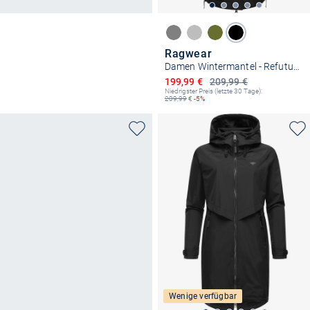
Ragwear
Damen Wintermantel - Refutura Remake
Ermäßigter Preis
199,99 €
209,99 €
Niedrigster Preis (letzte 30 Tage):
209,99
€
-5%
Wenige verfügbar