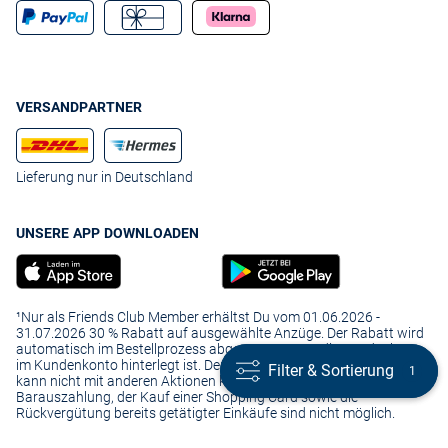
Kleidungsstück, sondern vielmehr um einen zuverlässigen Begleiter
durch viele kalte Tage. Mit nur wenigen Klicks ordern Sie Ihren
Funktionsmantel und können sich schon in wenigen Tage daran
erfreuen.
Auch Kunden mit kleinerem Budget müssen nicht auf
VERSANDPARTNER
Markenqualität verzichten: Der VAN GRAAF Sales-Bereich bietet
reduzierte Modelle für unsere Schnäppchenjäger.
Lieferung nur in Deutschland
UNSERE APP DOWNLOADEN
¹Nur als Friends Club Member erhältst Du vom 01.06.2026 -
31.07.2026 30 % Rabatt auf ausgewählte Anzüge. Der Rabatt wird
automatisch im Bestellprozess abgezogen, wenn die Kundenkarte
im Kundenkonto hinterlegt ist. Der Rabatt ist nicht übertragbar und
Filter & Sortierung
Filter & Sortierung
1
1
kann nicht mit anderen Aktionen kombiniert werden. Eine
Barauszahlung, der Kauf einer Shopping Card sowie die
Rückvergütung bereits getätigter Einkäufe sind nicht möglich.