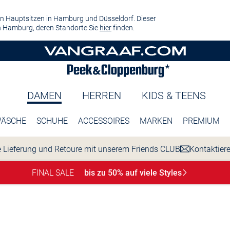
n Hauptsitzen in Hamburg und Düsseldorf. Dieser
 Hamburg, deren Standorte Sie
hier
finden.
DAMEN
HERREN
KIDS & TEENS
ÄSCHE
SCHUHE
ACCESSOIRES
MARKEN
PREMIUM
 Lieferung und Retoure mit unserem Friends CLUB
Kontaktier
FINAL SALE
bis zu 50% auf viele
Styles