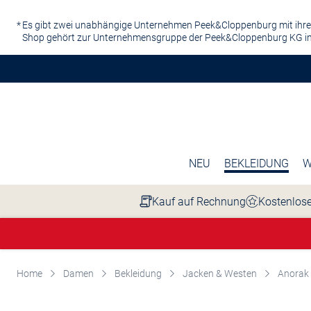
Zum Hauptinhalt springen
Es gibt zwei unabhängige Unternehmen Peek&Cloppenburg mit ihre
Shop gehört zur Unternehmensgruppe der Peek&Cloppenburg KG in
NEU
BEKLEIDUNG
W
Kauf auf Rechnung
Kostenlose
Home
Damen
Bekleidung
Jacken & Westen
Anorak