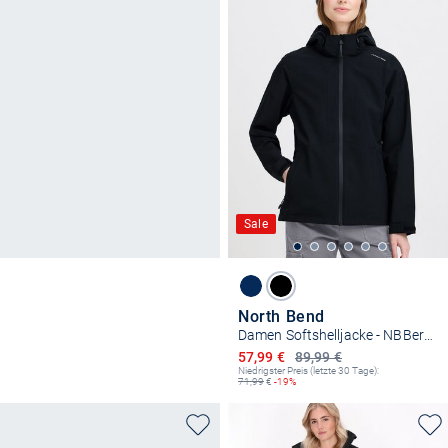
Sale
North Bend
Damen Softshelljacke - NBBergwala W-PRO
Ermäßigter Preis
57,99 €
89,99 €
Niedrigster Preis (letzte 30 Tage):
71,99
€
-19%