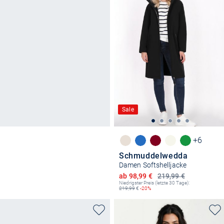
Sale
+6
Schmuddelwedda
Damen Softshelljacke
Ermäßigter Preis
ab 98,99 €
219,99 €
Niedrigster Preis (letzte 30 Tage):
219,99
€
-20%