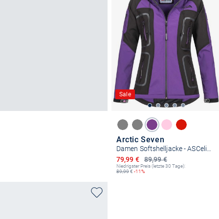
Sale
Arctic Seven
Damen Softshelljacke - ASCelina
Ermäßigter Preis
79,99 €
89,99 €
Niedrigster Preis (letzte 30 Tage):
89,99
€
-11%