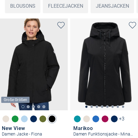
BLOUSONS
FLEECEJACKEN
JEANSJACKEN
Große Größen
+3
New View
Marikoo
Damen Jacke - Fiona
Damen Funktionsjacke - Minaa 16