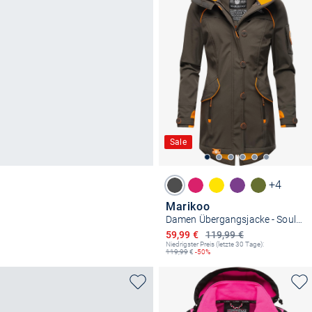
Sale
+4
Marikoo
Damen Übergangsjacke - Soulinaa
Ermäßigter Preis
59,99 €
119,99 €
Niedrigster Preis (letzte 30 Tage):
119,99
€
-50%