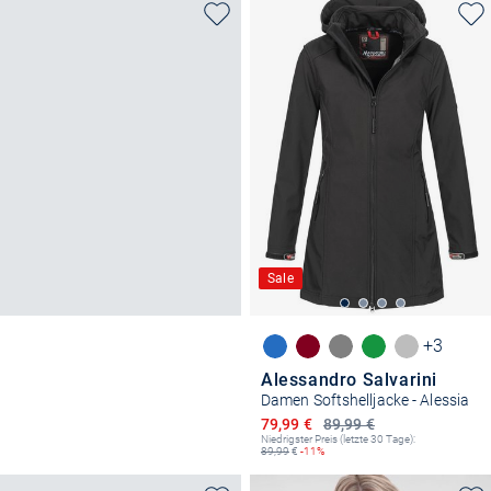
Sale
+3
Alessandro Salvarini
Damen Softshelljacke - Alessia
Ermäßigter Preis
79,99 €
89,99 €
Niedrigster Preis (letzte 30 Tage):
89,99
€
-11%