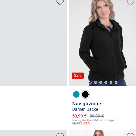
Sale
Navigazione
Damen Jacke
Ermäßigter Preis
59,99 €
89,99 €
Niedrigster Preis (letzte 30 Tage):
89,99
€
-33%