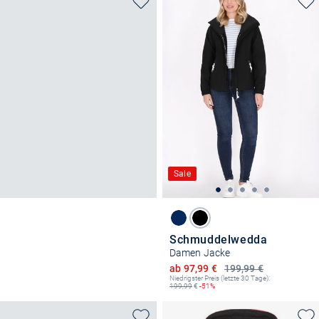
Sale
Schmuddelwedda
Damen Jacke
Ermäßigter Preis
ab 97,99 €
199,99 €
Niedrigster Preis (letzte 30 Tage):
199,99
€
-51%