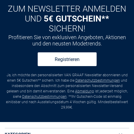
ZUM NEWSLETTER ANMELDEN
UND
5€ GUTSCHEIN**
SICHERN!
Profitieren Sie von exklusiven Angeboten, Aktionen
und den neusten Modetrends.
Registrieren
Ja, ich möchte den personalisierten VAN GRAAF Newsletter abonnieren und
einen 5€ Gutschein** sichern. Ich habe die
Datenschutzbestimmungen
und
insbesondere den Abschnitt zum personalisierten Newsletter-Versand
gelesen und bin damit einverstanden. Eine
Abmeldung
ist jederzeit möglich,
siehe
Datenschutzbestimmungen
. **Ihr Gutschein-Code ist einmalig
einlösbar und nach Ausstellungsdatum 4 Wochen gültig. Mindestbestellwert
29,99€.