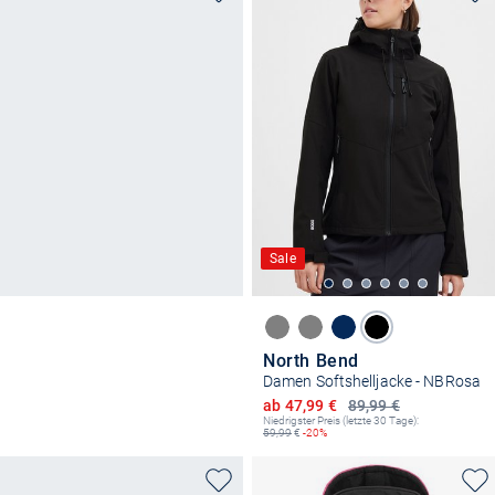
Sale
North Bend
Damen Softshelljacke - NBRosa
Ermäßigter Preis
ab 47,99 €
89,99 €
Niedrigster Preis (letzte 30 Tage):
59,99
€
-20%