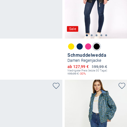
Sale
Schmuddelwedda
Damen Regenjacke
Ermäßigter Preis
ab 127,99 €
199,99 €
Niedrigster Preis (letzte 30 Tage):
199,99
€
-30%