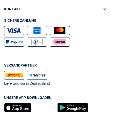
Trageklima.
Das macht sich nicht nur beim Sport oder bei Aktivitäten an der frischen
KONTAKT
Luft bemerkbar, sondern auch im Alltag. Wer möchte schon zwischen
Büro, Fitnessstudio und Einkauf ins Schwitzen geraten, wenn es
SICHERE ZAHLUNG
draußen aus Kübeln gießt oder in einer Tour nieselt? Statt feuchter Stau-
Hitze bieten Ihnen leichte Regenjacken für Damen Schutz vor Wind und
Wetter und halten Sie dabei angenehm trocken. Farbenfroh gemustert
oder in einer zurückhaltenden Unifarbe? Finden Sie Ihren Favoriten jetzt
bei VAN GRAAF!
VERSANDPARTNER
Lieferung nur in Deutschland
UNSERE APP DOWNLOADEN