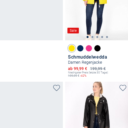
Sale
Schmuddelwedda
Damen Regenjacke
Ermäßigter Preis
ab 99,99 €
199,99 €
Niedrigster Preis (letzte 30 Tage):
199,99
€
-42%