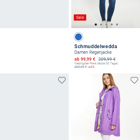
Sale
Schmuddelwedda
Damen Regenjacke
Ermäßigter Preis
ab 99,99 €
209,99 €
Niedrigster Preis (letzte 30 Tage):
209,99
€
-44%