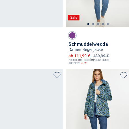
Sale
Schmuddelwedda
Damen Regenjacke
Ermäßigter Preis
ab 111,99 €
189,99 €
Niedrigster Preis (letzte 30 Tage):
189,99
€
-37%