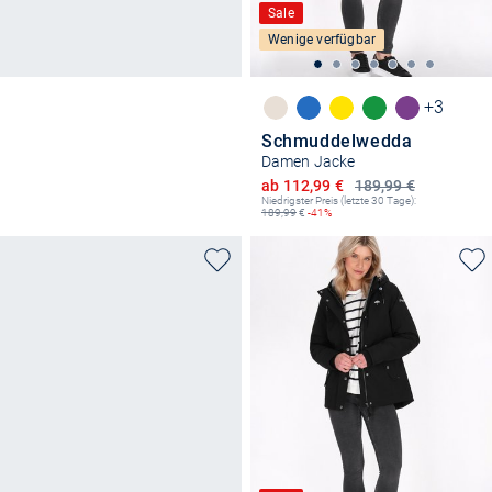
Sale
Wenige verfügbar
+3
Schmuddelwedda
Damen Jacke
Ermäßigter Preis
ab 112,99 €
189,99 €
Niedrigster Preis (letzte 30 Tage):
189,99
€
-41%