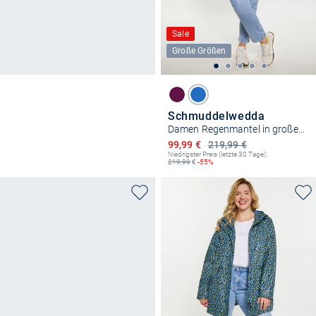
Sale
Große Größen
Schmuddelwedda
Damen Regenmantel in großen Größen
Ermäßigter Preis
99,99 €
219,99 €
Niedrigster Preis (letzte 30 Tage):
219,99
€
-55%