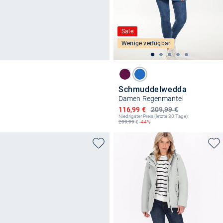
Sale
Wenige verfügbar
Schmuddelwedda
Damen Regenmantel
Ermäßigter Preis
116,99 €
209,99 €
Niedrigster Preis (letzte 30 Tage):
209,99
€
-44%