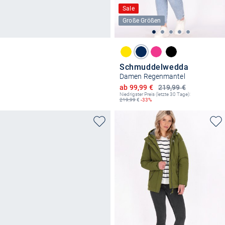
Sale
Große Größen
Schmuddelwedda
Damen Regenmantel
Ermäßigter Preis
ab 99,99 €
219,99 €
Niedrigster Preis (letzte 30 Tage):
219,99
€
-33%