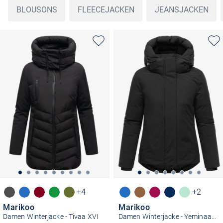
BLOUSONS
FLEECEJACKEN
JEANSJACKEN
+4
+2
Marikoo
Marikoo
Damen Winterjacke - Tivaa XVI
Damen Winterjacke - Yeminaa 16