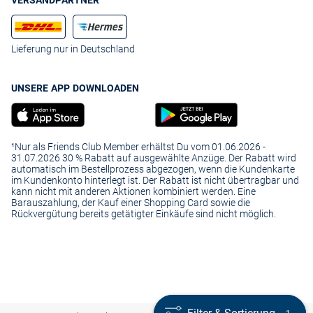
VERSANDPARTNER
Bei VAN GRAAF finden alle Damen die Winterjacke, die ideal zu ihnen
passt. Shoppen Sie auch gleich ganz bequem die passenden
Accessoires dazu, beispielsweise
wärmende Handschuhe
oder
hochwertige Schals und Tücher
.
Lieferung nur in Deutschland
UNSERE APP DOWNLOADEN
¹Nur als Friends Club Member erhältst Du vom 01.06.2026 -
31.07.2026 30 % Rabatt auf ausgewählte Anzüge. Der Rabatt wird
automatisch im Bestellprozess abgezogen, wenn die Kundenkarte
im Kundenkonto hinterlegt ist. Der Rabatt ist nicht übertragbar und
kann nicht mit anderen Aktionen kombiniert werden. Eine
Barauszahlung, der Kauf einer Shopping Card sowie die
Rückvergütung bereits getätigter Einkäufe sind nicht möglich.