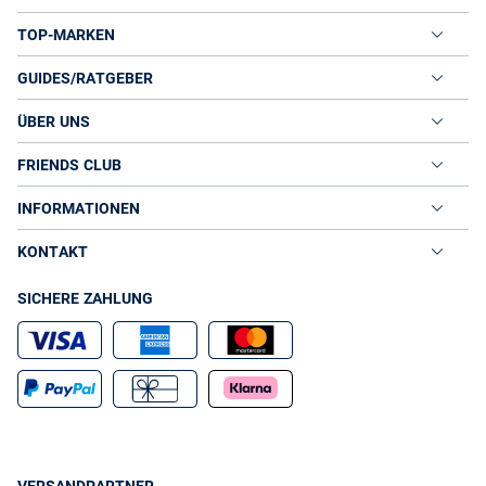
wählt, zieht alle Blicke auf sich. Gleiches lässt sich ohne Zweifel auch für
Teddyfell-Winterjacken behaupten. Damen ist damit nicht nur der
TOP-MARKEN
größtmögliche Kuschelfaktor sicher, sondern auch ein eleganter Auftritt.
Teddy- oder Kunstfell glänzt nämlich oft sehr schön. So verleiht es dem
GUIDES/RATGEBER
Outfit das gewisse Etwas.
So wirds richtig warm: die richtigen Gimmicks
ÜBER UNS
Wichtiger als die optischen Aspekte sind jedoch die inneren Werte ‒
schließlich möchte man auch gut vor eisigen Winden und klirrender
FRIENDS CLUB
Kälte geschützt sein. Achten Sie daher beim Kauf auch auf praktische
Aspekte! Ein Stehkragen oder ein Rippstrickkragen ist beispielsweise
ideal, um den Halsbereich richtig warm zu halten. Oder man greift auf
INFORMATIONEN
Damen-Winterjacken zurück, die mit hochwertigen Kapuzen aufwarten.
Sind diese zusätzlich mit Kunstfell besetzt, ist eine Extraportion Wärme
KONTAKT
garantiert. Oft lässt sich das Kunstfell an der Kapuze auch abnehmen.
Das sorgt für noch mehr Abwechslung.
SICHERE ZAHLUNG
Sie sind sehr aktiv oder oft mit dem Fahrrad unterwegs? Haben in ihrem
vollgepackten Alltag nicht immer eine Hand frei für den Regenschirm?
Dann bietet sich auch eine Damen-Winterjacke aus Funktionsstoff an.
Der Clou dabei: Diese Winterjacken schützen sprichwörtlich vor Wind
und Wetter. Häufig warten sie nämlich mit wasser- und
windabweisenden Obermaterialien auf und halten deshalb nicht nur
warm, sondern auch trocken.
Große Auswahl an warmen Winterjacken für Damen im
Onlineshop
Egal ob extrawarm, besonders trendy oder einfach nur richtig praktisch: