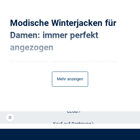
Modische Winterjacken für
Damen: immer perfekt
angezogen
Mit einer hochwertigen, warmen Winterjacke sind Damen für jede
Temperatur und jedes Wetter bestens gewappnet. Funktional und
wärmend geht dabei keineswegs mit Abstrichen in Sachen Stil einher:
Im Onlineshop von VAN GRAAF finden Sie hochwertige Winterjacken
Mehr anzeigen
für jeden Geschmack.
Vielfalt für Damen: Winterjacken für jeden Anlass
Der Winter hierzulande kann bekanntlich recht ausdauernd sein. Damit
Sie bei jeder Temperatur die passende Jacke zur Hand habenbietet
Ihnen VAN GRAAF eine riesige Auswahl, wenn es um die modischen
Begleiter für kalte Wintertage geht. So gibt es Winterjacken für Damen
Kostenlose Lieferung und Retoure mit unserem Friends
beispielsweise in unterschiedlichen Längen: hüftlang, halblang oder
extralang.
CLUB
Kürzere Modelle setzen die Beine schön in Szene und eignen sich
aufgrund ihres halblangen Schnitts auch als
Übergangsjacken
gut. Oft
Kauf auf
Rechnung