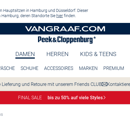
n Hauptsitzen in Hamburg und Düsseldorf. Dieser
 Hamburg, deren Standorte Sie
hier
finden.
DAMEN
HERREN
KIDS & TEENS
ÄSCHE
SCHUHE
ACCESSOIRES
MARKEN
PREMIUM
 Lieferung und Retoure mit unserem Friends CLUB
Kontaktier
FINAL SALE
bis zu 50% auf viele
Styles
ns