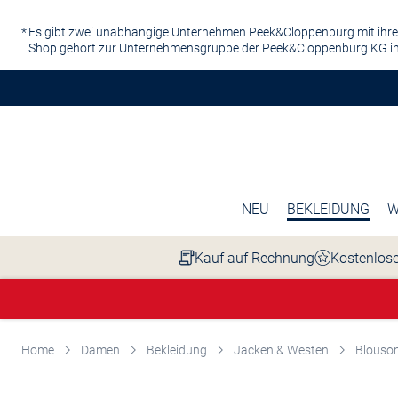
Zum Hauptinhalt springen
Es gibt zwei unabhängige Unternehmen Peek&Cloppenburg mit ihre
Shop gehört zur Unternehmensgruppe der Peek&Cloppenburg KG in
NEU
BEKLEIDUNG
W
Kauf auf Rechnung
Kostenlose
Home
Damen
Bekleidung
Jacken & Westen
Blouso