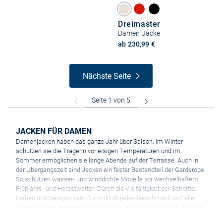
Dreimaster
Damen Jacke
ab 230,99 €
Nächste Seite
JACKEN FÜR DAMEN
Damenjacken haben das ganze Jahr über Saison. Im Winter
schützen sie die Trägerin vor eisigen Temperaturen und im
Sommer ermöglichen sie lange Abende auf der Terrasse. Auch in
der Übergangszeit sind Jacken ein fester Bestandteil der Garderobe.
So schützen wasser- und winddichte Modelle vor wechselhaftem
Frühjahrs- und Herbstwetter. Durch die Vielfältigkeit der Schnitte,
Farben und Designs kann für wirklich jeden Geschmack und alle
Anforderungen die entsprechende Jacke gefunden werden. Ob eine
unifarbene Damenjacke in elegantem Schwarz, ein auffälliges