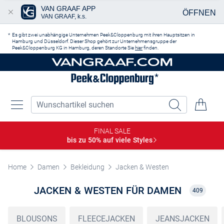
VAN GRAAF APP
ÖFFNEN
VAN GRAAF, k.s.
Zum Hauptinhalt springen
Es gibt zwei unabhängige Unternehmen Peek&Cloppenburg mit ihren Hauptsitzen in
Hamburg und Düsseldorf. Dieser Shop gehört zur Unternehmensgruppe der
Peek&Cloppenburg KG in Hamburg, deren Standorte Sie
hier
finden.
FINAL SALE
bis zu 50% auf viele
Styles
Home
Damen
Bekleidung
Jacken & Westen
JACKEN & WESTEN FÜR DAMEN
409
BLOUSONS
FLEECEJACKEN
JEANSJACKEN