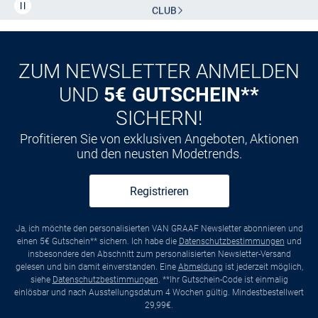
Kauf auf
Rechnung
ZUM NEWSLETTER ANMELDEN
UND
5€ GUTSCHEIN**
SICHERN!
Profitieren Sie von exklusiven Angeboten, Aktionen
und den neusten Modetrends.
Registrieren
Ja, ich möchte den personalisierten VAN GRAAF Newsletter abonnieren und
einen 5€ Gutschein** sichern. Ich habe die
Datenschutzbestimmungen
und
insbesondere den Abschnitt zum personalisierten Newsletter-Versand
gelesen und bin damit einverstanden. Eine
Abmeldung
ist jederzeit möglich,
siehe
Datenschutzbestimmungen
. **Ihr Gutschein-Code ist einmalig
einlösbar und nach Ausstellungsdatum 4 Wochen gültig. Mindestbestellwert
29,99€.