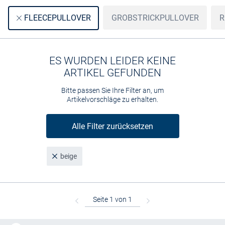
GROBSTRICKPULLOVER
R
FLEECEPULLOVER
ES WURDEN LEIDER KEINE
ARTIKEL GEFUNDEN
Bitte passen Sie Ihre Filter an, um
Artikelvorschläge zu erhalten.
Alle Filter zurücksetzen
beige
Kostenlose Lieferung und Retoure mit unserem Friends
CLUB