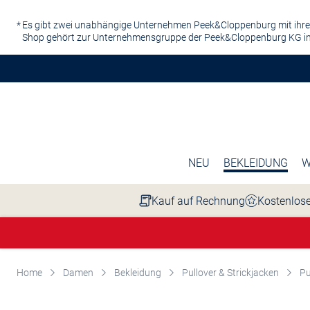
Zum Hauptinhalt springen
Es gibt zwei unabhängige Unternehmen Peek&Cloppenburg mit ihre
Shop gehört zur Unternehmensgruppe der Peek&Cloppenburg KG in
NEU
BEKLEIDUNG
W
Kauf auf Rechnung
Kostenlose
Home
Damen
Bekleidung
Pullover & Strickjacken
Pu