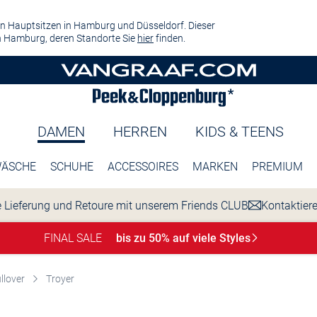
n Hauptsitzen in Hamburg und Düsseldorf. Dieser
 Hamburg, deren Standorte Sie
hier
finden.
DAMEN
HERREN
KIDS & TEENS
ÄSCHE
SCHUHE
ACCESSOIRES
MARKEN
PREMIUM
 Lieferung und Retoure mit unserem Friends CLUB
Kontaktier
FINAL SALE
bis zu 50% auf viele
Styles
llover
Troyer