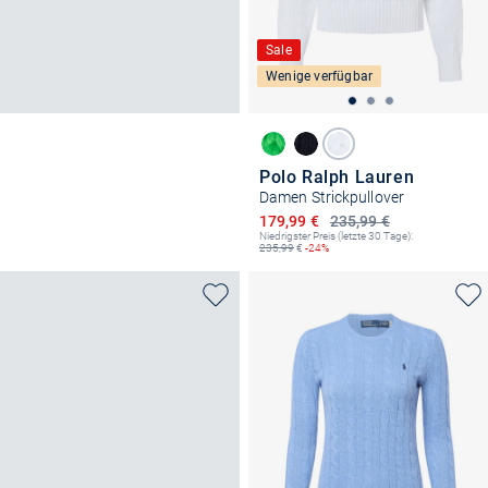
Sale
Wenige verfügbar
Polo Ralph Lauren
Damen Strickpullover
Ermäßigter Preis
179,99 €
235,99 €
Niedrigster Preis (letzte 30 Tage):
235,99
€
-24%