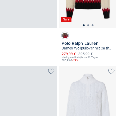
Sale
Polo Ralph Lauren
Damen Wollpullover mit Cashmereanteil
Ermäßigter Preis
279,99 €
395,99 €
Niedrigster Preis (letzte 30 Tage):
395,99
€
-29%