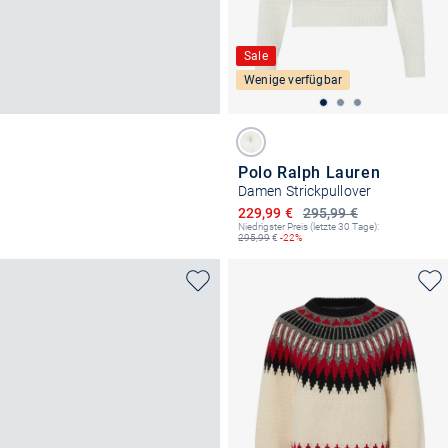
Sale
Wenige verfügbar
Polo Ralph Lauren
Damen Strickpullover
Ermäßigter Preis
229,99 €
295,99 €
Niedrigster Preis (letzte 30 Tage):
295,99
€
-22%