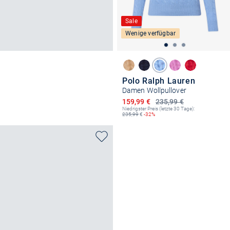
Sale
Wenige verfügbar
Polo Ralph Lauren
Damen Wollpullover
Ermäßigter Preis
159,99 €
235,99 €
Niedrigster Preis (letzte 30 Tage):
235,99
€
-32%