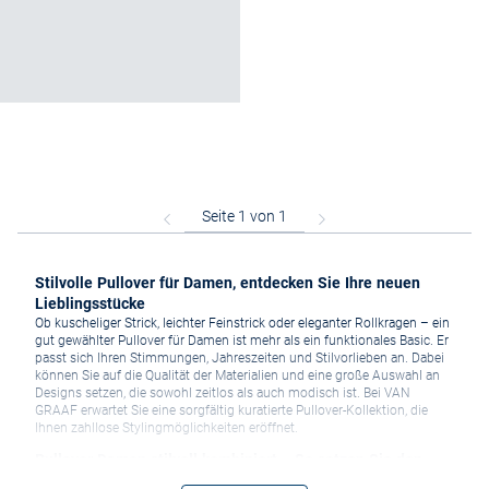
Stilvolle Pullover für Damen, entdecken Sie Ihre neuen
Lieblingsstücke
Ob kuscheliger Strick, leichter Feinstrick oder eleganter Rollkragen – ein
gut gewählter Pullover für Damen ist mehr als ein funktionales Basic. Er
passt sich Ihren Stimmungen, Jahreszeiten und Stilvorlieben an. Dabei
können Sie auf die Qualität der Materialien und eine große Auswahl an
Designs setzen, die sowohl zeitlos als auch modisch ist. Bei VAN
GRAAF erwartet Sie eine sorgfältig kuratierte Pullover-Kollektion, die
Ihnen zahllose Stylingmöglichkeiten eröffnet.
Pullover Damen stilvoll kombiniert – So setzen Sie den
Modeklassiker gekonnt in Szene