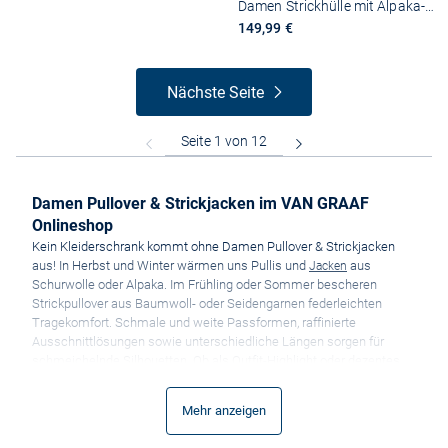
Damen Strickhülle mit Alpaka-Anteil - Gilet East
149,99 €
Nächste Seite
Damen Pullover & Strickjacken im VAN GRAAF
Onlineshop
Kein Kleiderschrank kommt ohne Damen Pullover & Strickjacken
aus! In Herbst und Winter wärmen uns Pullis und
aus
Jacken
Schurwolle oder Alpaka. Im Frühling oder Sommer bescheren
Strickpullover aus Baumwoll- oder Seidengarnen federleichten
Tragekomfort. Schmale und weite Passformen, raffinierte
Ausschnittlösungen sowie unterschiedliche Längen sorgen für
schmeichelnde Silhouetten. Ob als Outfit-Highlight oder dezentes
Basic-Piece, mit einer Strickjacke oder einem Strickpullover lassen
sich die verschiedensten Looks kreieren. Lässige Casual-Looks
Mehr anzeigen
zaubern weite Sweater zu Damen Boyfriend Jeans und Boots.
Elegant wirkt ein schmales Strickkleid zu Pumps. Statement-