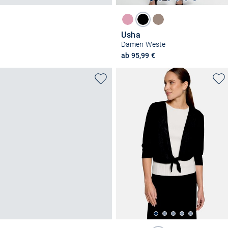
Usha
Damen Weste
ab 95,99 €