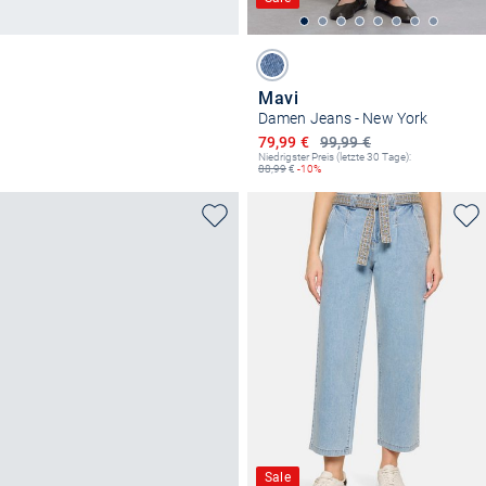
Mavi
Damen Jeans - New York
Ermäßigter Preis
79,99 €
99,99 €
Niedrigster Preis (letzte 30 Tage):
88,99
€
-10%
Sale