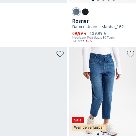
Rosner
Damen Jeans - Masha_152
Ermäßigter Preis
69,99 €
139,99 €
Niedrigster Preis (letzte 30 Tage):
139,99
€
-50%
Sale
Wenige verfügbar