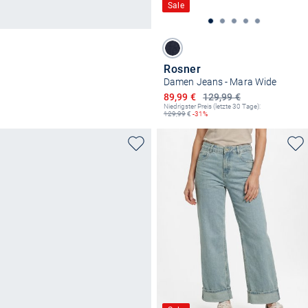
Sale
Rosner
Damen Jeans - Mara Wide
Ermäßigter Preis
89,99 €
129,99 €
Niedrigster Preis (letzte 30 Tage):
129,99
€
-31%