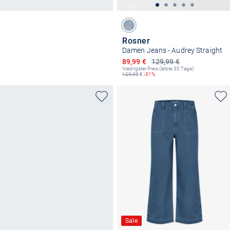
Rosner
Damen Jeans - Audrey Straight
Ermäßigter Preis
89,99 €
129,99 €
Niedrigster Preis (letzte 30 Tage):
129,99
€
-31%
Sale