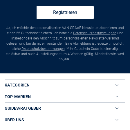
Registrieren
Ja, ich möchte den personalisierten VAN GRAAF Newsletter abonnieren und
einen 5€ Gutschein** sichern. Ich habe die
Datenschutzbestimmungen
und
insbesondere den Abschnitt zum personalisierten Newsletter-Versand
gelesen und bin damit einverstanden. Eine
Abmeldung
ist jederzeit möglich,
siehe
Datenschutzbestimmungen
. **Ihr Gutschein-Code ist einmalig
einlösbar und nach Ausstellungsdatum 4 Wochen gültig. Mindestbestellwert
29,99€.
KATEGORIEN
TOP-MARKEN
GUIDES/RATGEBER
ÜBER UNS