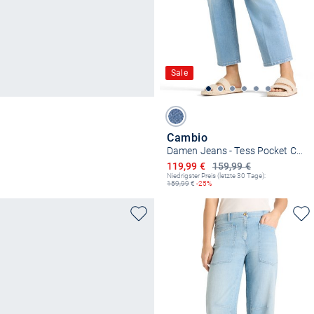
Sale
Cambio
Damen Jeans - Tess Pocket Cropped
Ermäßigter Preis
119,99 €
159,99 €
Niedrigster Preis (letzte 30 Tage):
159,99
€
-25%