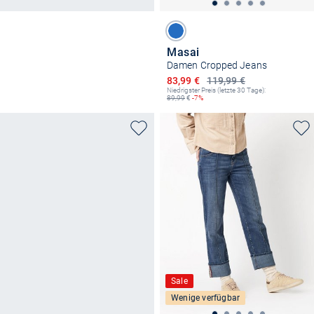
Masai
Damen Cropped Jeans
Ermäßigter Preis
83,99 €
119,99 €
Niedrigster Preis (letzte 30 Tage):
89,99
€
-7%
Sale
Wenige verfügbar