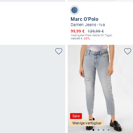
Marc O'Polo
Damen Jeans - Iva
Ermäßigter Preis
99,99 €
139,99 €
Niedrigster Preis (letzte 30 Tage):
139,99
€
-29%
Sale
Wenige verfügbar