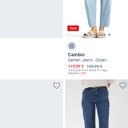
Sale
Cambio
Damen Jeans - Ocean
Ermäßigter Preis
119,99 €
159,99 €
Niedrigster Preis (letzte 30 Tage):
159,99
€
-25%