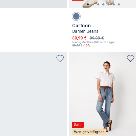
Cartoon
Damen Jeans
Ermäßigter Preis
80,99 €
89,99 €
Niedrigster Preis (letzte 30 Tage):
89,99
€
-10%
Sale
Wenige verfügbar