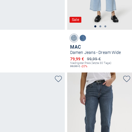
Sale
MAC
Damen Jeans - Dream Wide
Ermäßigter Preis
79,99 €
99,99 €
Niedrigster Preis (letzte 30 Tage):
99,99
€
-20%