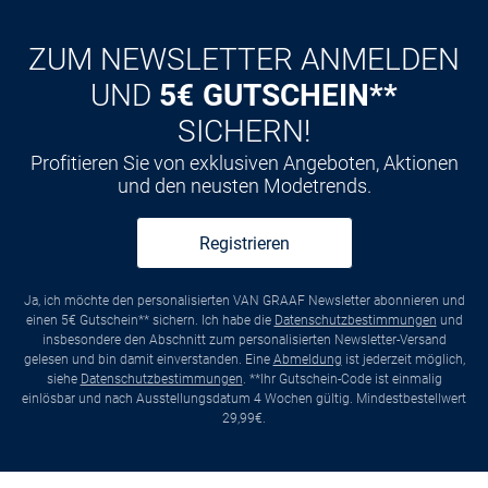
ZUM NEWSLETTER ANMELDEN
UND
5€ GUTSCHEIN**
SICHERN!
Profitieren Sie von exklusiven Angeboten, Aktionen
und den neusten Modetrends.
Registrieren
Ja, ich möchte den personalisierten VAN GRAAF Newsletter abonnieren und
einen 5€ Gutschein** sichern. Ich habe die
Datenschutzbestimmungen
und
insbesondere den Abschnitt zum personalisierten Newsletter-Versand
gelesen und bin damit einverstanden. Eine
Abmeldung
ist jederzeit möglich,
siehe
Datenschutzbestimmungen
. **Ihr Gutschein-Code ist einmalig
einlösbar und nach Ausstellungsdatum 4 Wochen gültig. Mindestbestellwert
29,99€.