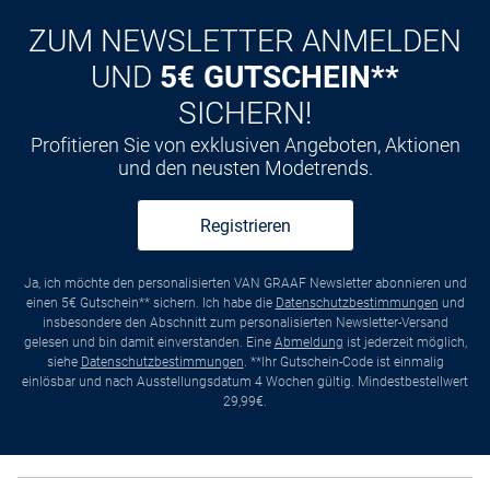
ZUM NEWSLETTER ANMELDEN
UND
5€ GUTSCHEIN**
SICHERN!
Profitieren Sie von exklusiven Angeboten, Aktionen
und den neusten Modetrends.
Registrieren
Ja, ich möchte den personalisierten VAN GRAAF Newsletter abonnieren und
einen 5€ Gutschein** sichern. Ich habe die
Datenschutzbestimmungen
und
insbesondere den Abschnitt zum personalisierten Newsletter-Versand
gelesen und bin damit einverstanden. Eine
Abmeldung
ist jederzeit möglich,
siehe
Datenschutzbestimmungen
. **Ihr Gutschein-Code ist einmalig
einlösbar und nach Ausstellungsdatum 4 Wochen gültig. Mindestbestellwert
29,99€.