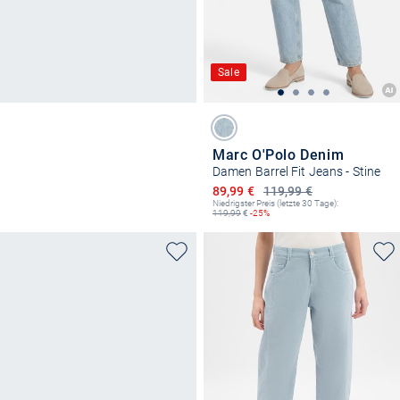
Sale
Marc O'Polo Denim
Damen Barrel Fit Jeans - Stine
Ermäßigter Preis
89,99 €
119,99 €
Niedrigster Preis (letzte 30 Tage):
119,99
€
-25%