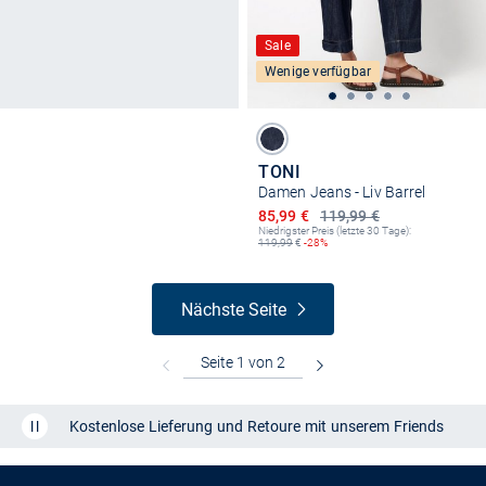
Sale
Wenige verfügbar
TONI
Damen Jeans - Liv Barrel
Ermäßigter Preis
85,99 €
119,99 €
Niedrigster Preis (letzte 30 Tage):
119,99
€
-28%
Nächste Seite
Kostenlose Lieferung und Retoure mit unserem Friends
CLUB
Kauf auf
Rechnung