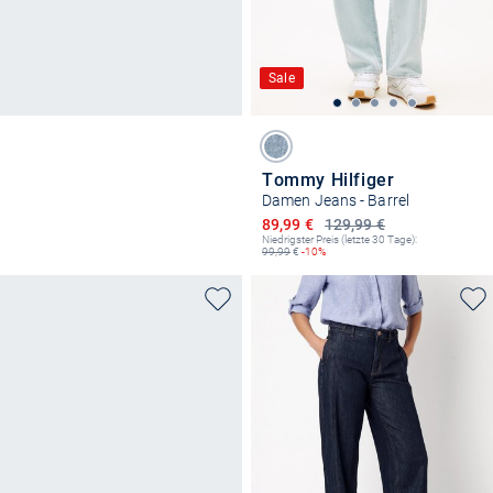
Sale
Tommy Hilfiger
Damen Jeans - Barrel
Ermäßigter Preis
89,99 €
129,99 €
Niedrigster Preis (letzte 30 Tage):
99,99
€
-10%