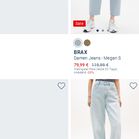
Sale
BRAX
Damen Jeans - Megan S
Ermäßigter Preis
79,99 €
119,99 €
Niedrigster Preis (letzte 30 Tage):
119,99
€
-33%