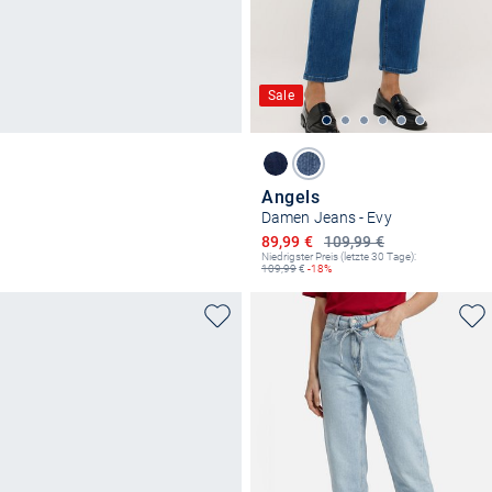
Sale
Angels
Damen Jeans - Evy
Ermäßigter Preis
89,99 €
109,99 €
Niedrigster Preis (letzte 30 Tage):
109,99
€
-18%