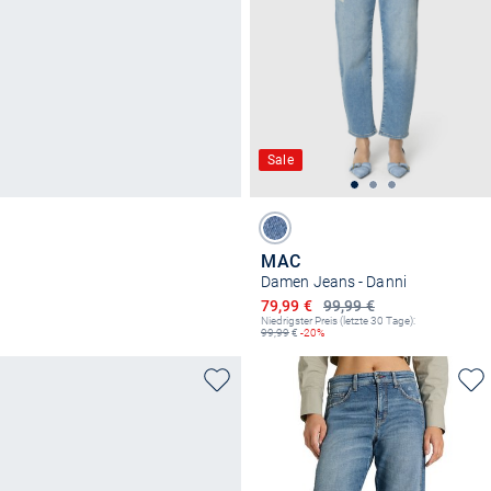
Sale
MAC
Damen Jeans - Danni
Ermäßigter Preis
79,99 €
99,99 €
Niedrigster Preis (letzte 30 Tage):
99,99
€
-20%