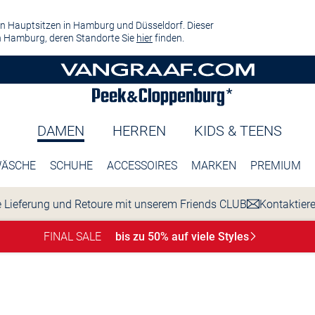
n Hauptsitzen in Hamburg und Düsseldorf. Dieser
 Hamburg, deren Standorte Sie
hier
finden.
DAMEN
HERREN
KIDS & TEENS
ÄSCHE
SCHUHE
ACCESSOIRES
MARKEN
PREMIUM
 Lieferung und Retoure mit unserem Friends CLUB
Kontaktier
FINAL SALE
bis zu 50% auf viele
Styles