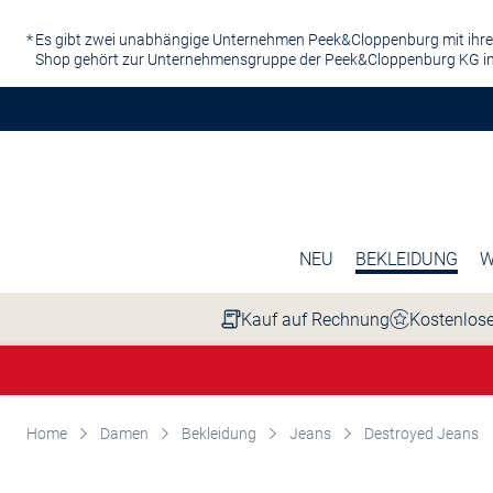
Zum Hauptinhalt springen
Es gibt zwei unabhängige Unternehmen Peek&Cloppenburg mit ihre
Shop gehört zur Unternehmensgruppe der Peek&Cloppenburg KG in
NEU
BEKLEIDUNG
W
Kauf auf Rechnung
Kostenlose
Home
Damen
Bekleidung
Jeans
Destroyed Jeans