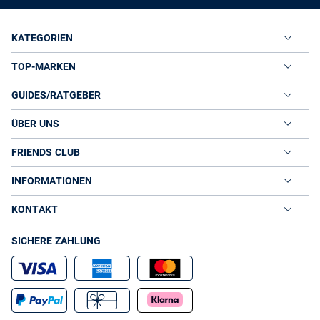
Frauen oder alle, die ihre Taille betonen möchten. Diese
Schnitte zaubern lange Beine und wirken modern.
Weite Hosenbeine:
Ausgestellte Varianten sorgen für
KATEGORIEN
einen fließenden Fall, kaschieren und strecken vor allem
in Kombination mit hohen Schuhen.
TOP-MARKEN
Modell mit Woll-Anteil:
Für kühle Tage, zum Beispiel
die
– wärmend, soft und ideal
Woll-Bundfaltenhose Emilie
GUIDES/RATGEBER
fürs Büro.
Trend 2025 – Farben:
Sandtöne, Graunuancen und
ÜBER UNS
Nougat liegen im Trend. Akzentuieren Sie Ihre Outfits
mit hellen Naturtönen.
FRIENDS CLUB
Trend 2025 – Materialien:
Leichter Viskose-Mix mit
Stretch trifft auf melierte Texturen. Nachhaltige Fasern
INFORMATIONEN
rücken zunehmend in den Fokus.
Trend 2025 – Silhouetten:
Weit und locker fallend mit
KONTAKT
kastigen Details – wie etwa die
Erin Bundfaltenhose von
, die moderne Proportionen perfekt aufgreift.
Cambio
SICHERE ZAHLUNG
Diese drei Bundfaltenhosen gehören in jeden
Kleiderschrank
Die klassische dunkelgraue Stoffhose:
Kombinierbar
mit Pumps und Bluse oder Sneakern und Shirt –
elegant, wandelbar. Besonders Modelle wie die
Catsby
passen ideal in jede Garderobe.
soft von Someday