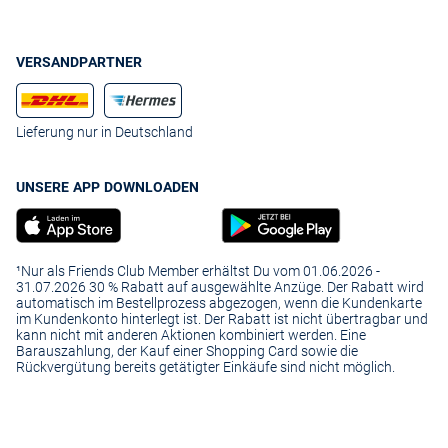
Das Wide-Leg Essential:
Eine weit geschnittene Hose
mit weitem Beinverlauf ist modisch und bequem, lässt
sich sehr gut zu Kurzblazern tragen.
VERSANDPARTNER
Die feine Wollhose mit Muster:
Ein maritimes
Streifenmuster verleiht Business-Outfits eine frische
Note. Ein Blick auf unsere
lohnt sich.
Marc O’Polo Hosen
Lieferung nur in Deutschland
Für legere Looks empfehlen wir
Opus Bundfaltenhosen
, die urbanen Stil
und Komfort hervorragend verbinden – perfekt auch für entspannte
Wochenendoutfits.
UNSERE APP DOWNLOADEN
So einfach shoppen Sie Bundfaltenhosen Damen bei VAN
GRAAF
Bei VAN GRAAF finden Sie nicht nur eine exklusive Auswahl an Damen
Bundfaltenhosen, sondern profitieren gleichzeitig auch von unserem
¹Nur als Friends Club Member erhältst Du vom 01.06.2026 -
Mode-Know-how – basierend auf jahrzehntelanger Erfahrung. Unsere
31.07.2026 30 % Rabatt auf ausgewählte Anzüge. Der Rabatt wird
Kollektionen setzen auf Qualität, gute Passformen und hohe Tragbarkeit,
automatisch im Bestellprozess abgezogen, wenn die Kundenkarte
mit besonderem Fokus auf nachhaltige Materialien und
im Kundenkonto hinterlegt ist. Der Rabatt ist nicht übertragbar und
verantwortungsvolle Produktionsmethoden. Ob stilvolles Business-
kann nicht mit anderen Aktionen kombiniert werden. Eine
Modell oder vielseitiger Freizeitlook – bei uns finden Sie Beratung,
Barauszahlung, der Kauf einer Shopping Card sowie die
Service und eine Top-Auswahl in einem.
Rückvergütung bereits getätigter Einkäufe sind nicht möglich.
Entdecken Sie jetzt Ihre neue Lieblingshose:
Finden Sie Ihren
perfekten Schnitt, lassen Sie sich inspirieren und kaufen Sie Ihre
Bundfaltenhose bei VAN GRAAF.