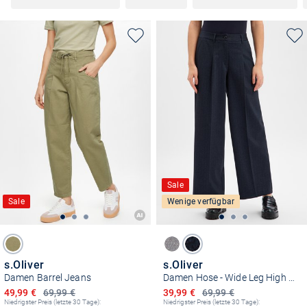
Sale
Sale
Wenige verfügbar
s.Oliver
s.Oliver
Damen Barrel Jeans
Damen Hose - Wide Leg High Rise
Ermäßigter Preis
Ermäßigter Preis
49,99 €
69,99 €
39,99 €
69,99 €
Niedrigster Preis (letzte 30 Tage):
Niedrigster Preis (letzte 30 Tage):