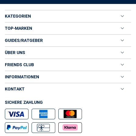
Damen
Chinohosen
Slim Fit Chinos sind für viele Frauen im Sommer die Büro-Favoriten
KATEGORIEN
schlechthin. Angenehme Baumwollstoffe mit Elasthan-Anteil
prägen den Tragekomfort der leichten Damen Businesshosen. Die
TOP-MARKEN
bequemen Allrounder sind im Sommer auch in hellen Pastelltönen
oder klassischem Rot stilvoll. Ein modisches Outfit bilden eine
GUIDES/RATGEBER
sandfarbene Slim Fit Chino, ein kobaltblaues Blusentop und helle
Sling-Pumps.
ÜBER UNS
Businesshosen für Damen online in toller Vielfalt
Im VAN GRAAF Onlineshop haben wir moderne und klassische
FRIENDS CLUB
Damen Businesshosen angesehener Marken für Sie zusammen
gestellt. Klassiker für den Job sind Stoffhosen in Schwarz. Die
INFORMATIONEN
zeitlosen Styles lassen sich flexibel kombinieren und sind deshalb
Key-Pieces fürs Büro und für offizielle Anlässe. In Verbindung mit
KONTAKT
hellen Hemdblusen, schwarzen Blazern und Chelsea-Boots knacken
sie jeden Business-Dresscode. Zusammen mit Blusentop, Stilettos
SICHERE ZAHLUNG
und Statement-Schmuck garantieren dunkle Businesshosen
Damen stylische Auftritte bei Hochzeitsfeiern oder
Theaterbesuchen. Wenn Ihnen sportliche Statements besser
gefallen, lohnt sich ein Blick in die Kategorie Jeans im VAN GRAAF
Onlineshop. Dort finden Sie edle Designerjeans, die eine tolle
Alternative zu Damen Businesshosen sind.