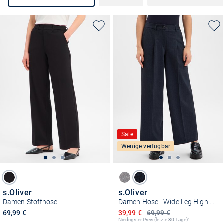
Sale
Wenige verfügbar
s.Oliver
s.Oliver
Damen Stoffhose
Damen Hose - Wide Leg High Rise
Ermäßigter Preis
69,99 €
39,99 €
69,99 €
Niedrigster Preis (letzte 30 Tage):