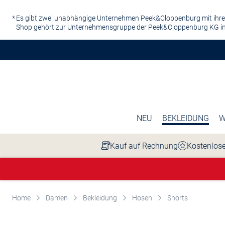
Zum Hauptinhalt springen
Es gibt zwei unabhängige Unternehmen Peek&Cloppenburg mit ihre
Shop gehört zur Unternehmensgruppe der Peek&Cloppenburg KG in
NEU
BEKLEIDUNG
W
Kauf auf Rechnung
Kostenlose
Home
Damen
Bekleidung
Hosen
Shorts