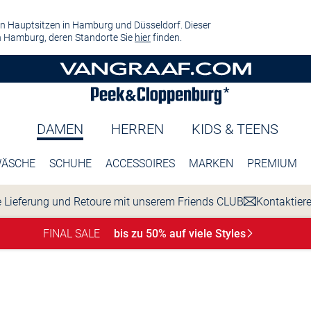
n Hauptsitzen in Hamburg und Düsseldorf. Dieser
 Hamburg, deren Standorte Sie
hier
finden.
DAMEN
HERREN
KIDS & TEENS
ÄSCHE
SCHUHE
ACCESSOIRES
MARKEN
PREMIUM
 Lieferung und Retoure mit unserem Friends CLUB
Kontaktier
FINAL SALE
bis zu 50% auf viele
Styles