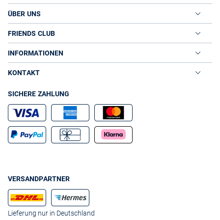
Maße besitzt, sollte unifarbene Bundfaltenhosen oder
kleingemusterte Styles in dunklen Farben tragen. Marlenehosen
ÜBER UNS
sehen an schlanken und großen Frauen super aus. Bei weiten
Hosenmodellen sind die Designs so unterschiedlich, wie die
FRIENDS CLUB
Schnittformen - vom 70er-Style bis zum Edel-Look ist alles drin.
VAN GRAAF: HOSEN FÜR DAMEN ONLINE FÜR
INFORMATIONEN
JEDEN ANLASS
Im VAN GRAAF Onlineshop finden Sie für alle Lebenslagen die
KONTAKT
passenden Hosen. Damen, die nach bequemen Styles fürs Büro
suchen, greifen auf Marken wie Brax oder Zerres zurück.
SICHERE ZAHLUNG
Fashionistas, die nach exklusiven Pants in hochmodischer Optik
Ausschau halten, werden bei Maison Scotch oder 7 For All Mankind
fündig. Um Ihnen den Einkauf bei VAN GRAAF so bequem wie
möglich zu gestalten, können Sie bei uns auf zahlreiche
Filterfunktionen zurückgreifen. So gelangen Sie auf direktem Weg zu
Modellen in Ihrer Größe. Kleine Frauen dürfen sich übrigens über
viele Damen Hosen in Kurzgrößen freuen. Besuchen Sie den VAN
GRAAF Onlineshop und entdecken Sie Hosen für Damen online, die
Ihnen wirklich gut stehen.
VERSANDPARTNER
Lieferung nur in Deutschland