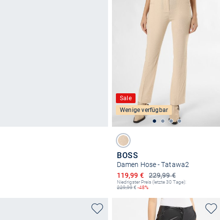
Sale
Wenige verfügbar
BOSS
Damen Hose - Tatawa2
Ermäßigter Preis
119,99 €
229,99 €
Niedrigster Preis (letzte 30 Tage):
229,99
€
-48%