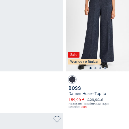
Sale
Wenige verfügbar
BOSS
Damen Hose - Tupita
Ermäßigter Preis
159,99 €
229,99 €
Niedrigster Preis (letzte 30 Tage):
229,99
€
-30%