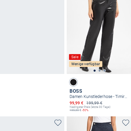
Sale
Wenige verfügbar
BOSS
Damen Kunstlederhose - Timiras
Ermäßigter Preis
99,99 €
199,99 €
Niedrigster Preis (letzte 30 Tage):
199,99
€
-50%