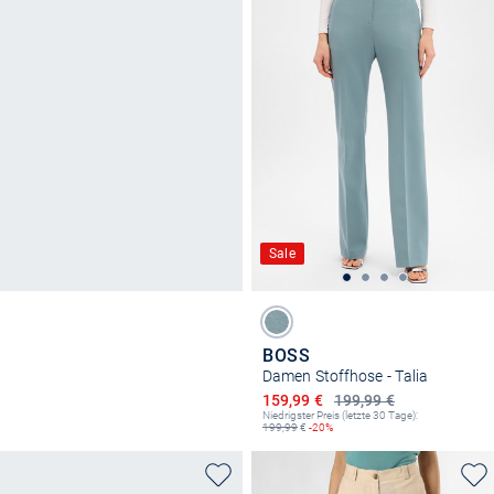
Sale
BOSS
Damen Stoffhose - Talia
Ermäßigter Preis
159,99 €
199,99 €
Niedrigster Preis (letzte 30 Tage):
199,99
€
-20%