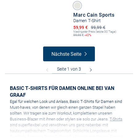
Marc Cain Sports
Damen T-Shirt
Ermäßigter Preis
59,99 €
99,99 €
Niedrigster Preis (letzte 30 Tage):
99,99
€
-40%
Nächste Seite
BASIC T-SHIRTS FÜR DAMEN ONLINE BEI VAN
GRAAF
Egal für welchen Look und Anlass, Basic T-Shirts für Damen sind
Must-haves, von denen wir gleich einen ganzen Stapel haben
sollten. Wir tragen sie zum Workout, komplettieren unseren
Business-Blazer mit ihnen oder stylen sie solo zur Jeans.
T-Shirts
sind superflexibel und verwöhnen uns ganz nebenbei mit
hautsympathischem Tragekomfort. Schlichte Longsleeve mit
Rundhals, feminine Basic T-Shirts für Damen mit Spitzen-Einsatz