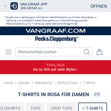
VAN GRAAF APP
ÖFFNEN
VAN GRAAF, k.s.
Zum Hauptinhalt springen
Es gibt zwei unabhängige Unternehmen Peek&Cloppenburg mit ihren Hauptsitzen in
Hamburg und Düsseldorf. Dieser Shop gehört zur Unternehmensgruppe der
Peek&Cloppenburg KG in Hamburg, deren Standorte Sie
hier
finden.
FINAL SALE
bis zu 50% auf viele
Styles
Home
Damen
Bekleidung
Shirts & Tops
T-Shirts
T-SHIRTS IN ROSA FÜR DAMEN
215
OLOSHIRTS
TOPS
CROP TOPS
T-SHIRTS