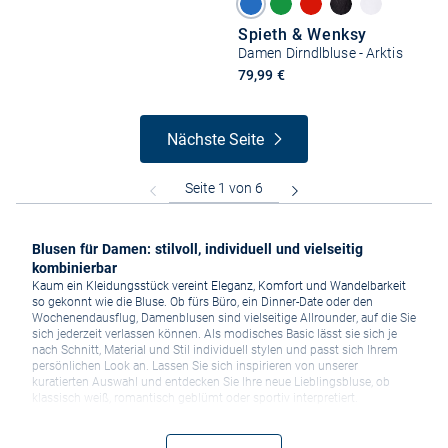
Spieth & Wenksy
Damen Dirndlbluse - Arktis
79,99 €
Nächste Seite
Blusen für Damen: stilvoll, individuell und vielseitig
kombinierbar
Kaum ein Kleidungsstück vereint Eleganz, Komfort und Wandelbarkeit
so gekonnt wie die Bluse. Ob fürs Büro, ein Dinner-Date oder den
Wochenendausflug, Damenblusen sind vielseitige Allrounder, auf die Sie
sich jederzeit verlassen können. Als modisches Basic lässt sie sich je
nach Schnitt, Material und Stil individuell stylen und passt sich Ihrem
persönlichen Look an. Lassen Sie sich inspirieren von unserer
kuratierten Auswahl und entdecken Sie Ihre neue Lieblingsbluse, ob
klassisch weiß, romantisch geblümt oder sportiv interpretiert.
Blusen – so vielseitig kombinieren Sie die Klassiker