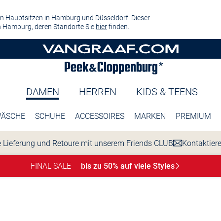
n Hauptsitzen in Hamburg und Düsseldorf. Dieser
 Hamburg, deren Standorte Sie
hier
finden.
DAMEN
HERREN
KIDS & TEENS
ÄSCHE
SCHUHE
ACCESSOIRES
MARKEN
PREMIUM
 Lieferung und Retoure mit unserem Friends CLUB
Kontaktier
FINAL SALE
bis zu 50% auf viele
Styles