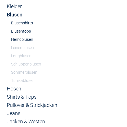
Kleider
Blusen
Blusenshirts
Blusentops
Hemdblusen
Leinenblusen
Longblusen
Schluppenblusen
Sommerblusen
Tunikablusen
Hosen
Shirts & Tops
Pullover & Strickjacken
Jeans
Jacken & Westen