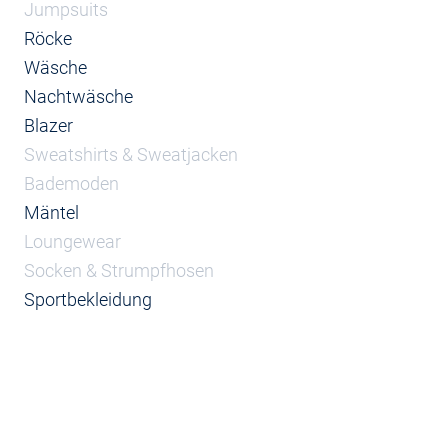
Jumpsuits
Röcke
Wäsche
Nachtwäsche
Blazer
Sweatshirts & Sweatjacken
Bademoden
Mäntel
Loungewear
Socken & Strumpfhosen
Sportbekleidung