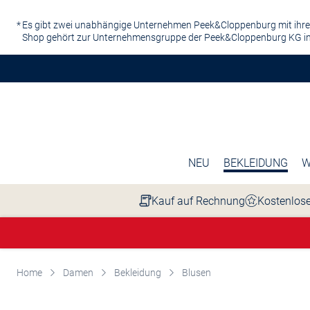
Zum Hauptinhalt springen
Es gibt zwei unabhängige Unternehmen Peek&Cloppenburg mit ihre
Shop gehört zur Unternehmensgruppe der Peek&Cloppenburg KG in
NEU
BEKLEIDUNG
W
Kauf auf Rechnung
Kostenlose
Home
Damen
Bekleidung
Blusen