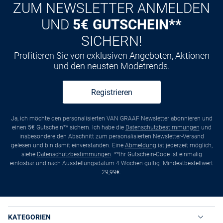
ZUM NEWSLETTER ANMELDEN
UND
5€ GUTSCHEIN**
SICHERN!
Profitieren Sie von exklusiven Angeboten, Aktionen
und den neusten Modetrends.
Registrieren
Ja, ich möchte den personalisierten VAN GRAAF Newsletter abonnieren und
einen 5€ Gutschein** sichern. Ich habe die
Datenschutzbestimmungen
und
insbesondere den Abschnitt zum personalisierten Newsletter-Versand
gelesen und bin damit einverstanden. Eine
Abmeldung
ist jederzeit möglich,
siehe
Datenschutzbestimmungen
. **Ihr Gutschein-Code ist einmalig
einlösbar und nach Ausstellungsdatum 4 Wochen gültig. Mindestbestellwert
29,99€.
KATEGORIEN