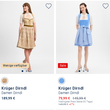
Wenige verfügbar
Sale
Krüger Dirndl
Krüger Dirndl
Damen Dirndl
Damen Dirndl
Ermäßigter Preis
189,99 €
79,99 €
149,99 €
Niedrigster Preis (letzte 30 Tage):
149,99
€
-47%