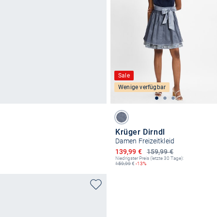
Sale
Wenige verfügbar
Krüger Dirndl
Damen Freizeitkleid
Ermäßigter Preis
139,99 €
159,99 €
Niedrigster Preis (letzte 30 Tage):
159,99
€
-13%