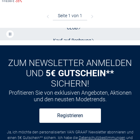
119,99
€
-36%
Kostenlose Lieferung und Retoure mit unserem Friends
CLUB
Kauf auf
Rechnung
ZUM NEWSLETTER ANMELDEN
UND
5€ GUTSCHEIN**
SICHERN!
Profitieren Sie von exklusiven Angeboten, Aktionen
und den neusten Modetrends.
Registrieren
Ja, ich möchte den personalisierten VAN GRAAF Newsletter abonnieren und
einen 5€ Gutschein** sichern. Ich habe die
Datenschutzbestimmungen
und