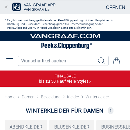
VAN GRAAF APP
ÖFFNEN
VAN GRAAF, k.s.
Zum Hauptinhalt springen
Es gibt zwei unabhängige Unternehmen Peek&Cloppenburg mit ihren Hauptsitzen in
Hamburg und Düsseldorf. Dieser Shop gehört zur Unternehmensgruppe der
Peek&Cloppenburg KG in Hamburg, deren Standorte Sie
hier
finden.
FINAL SALE
bis zu 50% auf viele
Styles
Home
Damen
Bekleidung
Kleider
Winterkleider
WINTERKLEIDER FÜR DAMEN
1
ABENDKLEIDER
BLUSENKLEIDER
BUSINESSKL