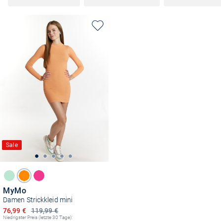
Sale
MyMo
Damen Strickkleid mini
Ermäßigter Preis
76,99 €
119,99 €
Niedrigster Preis (letzte 30 Tage):