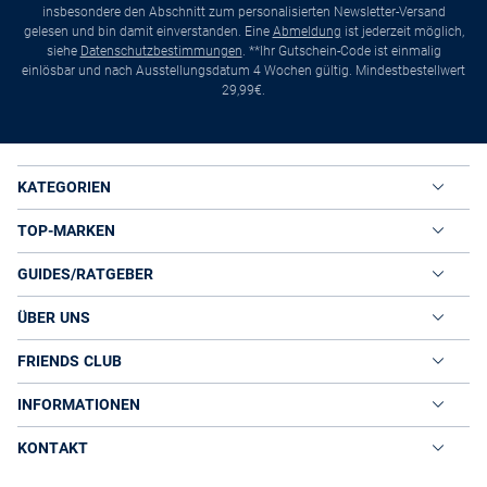
insbesondere den Abschnitt zum personalisierten Newsletter-Versand
gelesen und bin damit einverstanden. Eine
Abmeldung
ist jederzeit möglich,
siehe
Datenschutzbestimmungen
. **Ihr Gutschein-Code ist einmalig
einlösbar und nach Ausstellungsdatum 4 Wochen gültig. Mindestbestellwert
29,99€.
KATEGORIEN
TOP-MARKEN
GUIDES/RATGEBER
ÜBER UNS
FRIENDS CLUB
INFORMATIONEN
KONTAKT