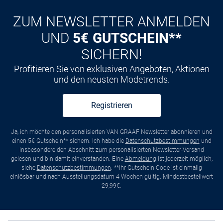
ZUM NEWSLETTER ANMELDEN
UND
5€ GUTSCHEIN**
SICHERN!
Profitieren Sie von exklusiven Angeboten, Aktionen
und den neusten Modetrends.
Registrieren
Ja, ich möchte den personalisierten VAN GRAAF Newsletter abonnieren und
einen 5€ Gutschein** sichern. Ich habe die
Datenschutzbestimmungen
und
insbesondere den Abschnitt zum personalisierten Newsletter-Versand
gelesen und bin damit einverstanden. Eine
Abmeldung
ist jederzeit möglich,
siehe
Datenschutzbestimmungen
. **Ihr Gutschein-Code ist einmalig
einlösbar und nach Ausstellungsdatum 4 Wochen gültig. Mindestbestellwert
29,99€.