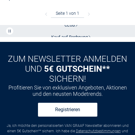
Kostenlose Lieferung und Retoure mit unserem Friends
CLUB
Kauf auf
Rechnung
ZUM NEWSLETTER ANMELDEN
UND
5€ GUTSCHEIN**
SICHERN!
Profitieren Sie von exklusiven Angeboten, Aktionen
und den neusten Modetrends.
Registrieren
Ja, ich möchte den personalisierten VAN GRAAF Newsletter abonnieren und
einen 5€ Gutschein** sichern. Ich habe die
Datenschutzbestimmungen
und