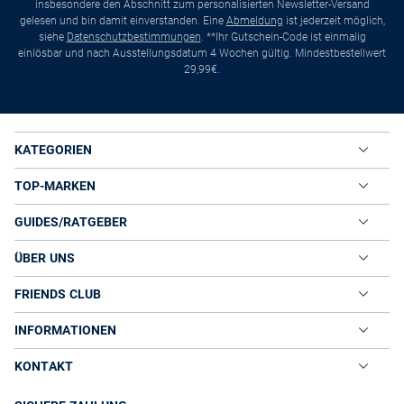
insbesondere den Abschnitt zum personalisierten Newsletter-Versand
gelesen und bin damit einverstanden. Eine
Abmeldung
ist jederzeit möglich,
siehe
Datenschutzbestimmungen
. **Ihr Gutschein-Code ist einmalig
einlösbar und nach Ausstellungsdatum 4 Wochen gültig. Mindestbestellwert
29,99€.
KATEGORIEN
TOP-MARKEN
GUIDES/RATGEBER
ÜBER UNS
FRIENDS CLUB
INFORMATIONEN
KONTAKT