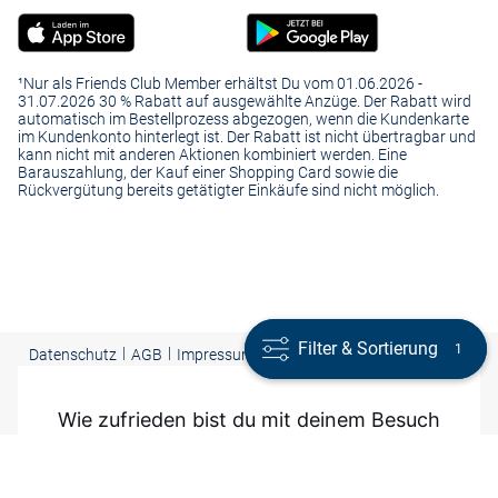
Strickkleider aus dem VAN GRAAF Online Shop sind nicht nur
vielseitig, sondern so bequem, dass man sie ständig tragen möchte.
Deshalb finden Sie bei uns sportliche und elegante Modelle.
¹Nur als Friends Club Member erhältst Du vom 01.06.2026 -
Schmale Feinstrick-Modelle mit V-Neck und 3/4 Ärmel ersetzen am
31.07.2026 30 % Rabatt auf ausgewählte Anzüge. Der Rabatt wird
automatisch im Bestellprozess abgezogen, wenn die Kundenkarte
Abend das
. Im Business tauschen Sie
und
Etuikleid
Jerseyrock
Bluse
im Kundenkonto hinterlegt ist. Der Rabatt ist nicht übertragbar und
gegen ein Strickkleid mit ausgestelltem Rock und Bubikragen. Ob
kann nicht mit anderen Aktionen kombiniert werden. Eine
schlicht oder extravagant, ob rustikal oder feminin - VAN GRAAF hat
Barauszahlung, der Kauf einer Shopping Card sowie die
Strickkleider für jede Frau und jede Gelegenheit.
Rückvergütung bereits getätigter Einkäufe sind nicht möglich.
Filter & Sortierung
Filter & Sortierung
1
1
|
|
|
Presse
|
Datenschutz
AGB
Impressum
Cookie-Einstellungen |
Barrierefreiheit
Copyright ©
2026 VAN GRAAF Alle Rechte vorbehalten
Wie zufrieden bist du mit deinem Besuch
auf VANGRAAF.COM?