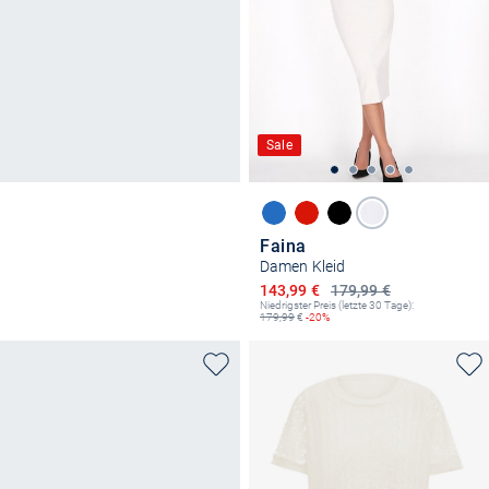
Sale
Faina
Damen Kleid
Ermäßigter Preis
143,99 €
179,99 €
Niedrigster Preis (letzte 30 Tage):
179,99
€
-20%