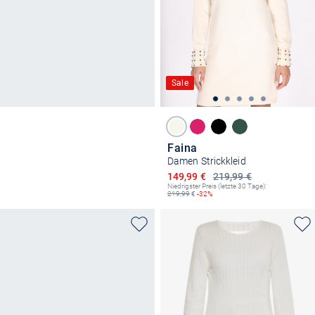
Sale
Faina
Damen Strickkleid
Ermäßigter Preis
149,99 €
219,99 €
Niedrigster Preis (letzte 30 Tage):
219,99
€
-32%