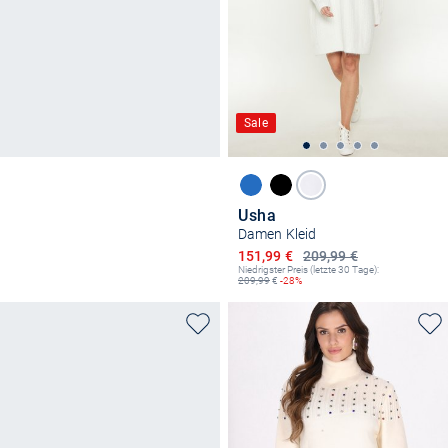
Sale
Usha
Damen Kleid
Ermäßigter Preis
151,99 €
209,99 €
Niedrigster Preis (letzte 30 Tage):
209,99
€
-28%