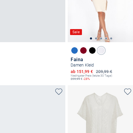
Sale
Faina
Damen Kleid
Ermäßigter Preis
ab 151,99 €
209,99 €
Niedrigster Preis (letzte 30 Tage):
209,99
€
-28%