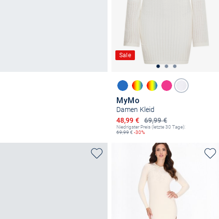
Sale
MyMo
Damen Kleid
Ermäßigter Preis
48,99 €
69,99 €
Niedrigster Preis (letzte 30 Tage):
69,99
€
-30%