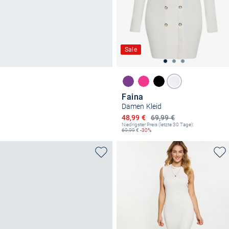
Sale
Faina
Damen Kleid
Ermäßigter Preis
48,99 €
69,99 €
Niedrigster Preis (letzte 30 Tage):
69,99
€
-30%