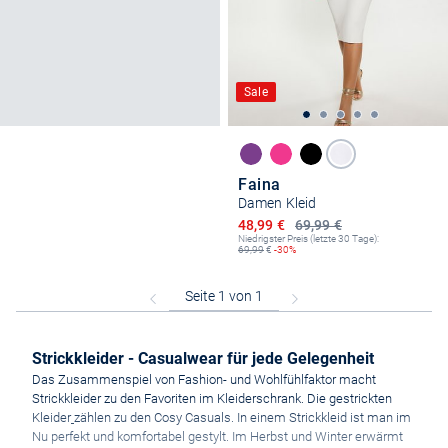
Sale
Faina
Damen Kleid
Ermäßigter Preis
48,99 €
69,99 €
Niedrigster Preis (letzte 30 Tage):
69,99
€
-30%
Strickkleider - Casualwear für jede Gelegenheit
Das Zusammenspiel von Fashion- und Wohlfühlfaktor macht
Strickkleider zu den Favoriten im Kleiderschrank. Die gestrickten
Kleider
zählen zu den Cosy Casuals. In einem Strickkleid ist man im
Nu perfekt und komfortabel gestylt. Im Herbst und Winter erwärmt