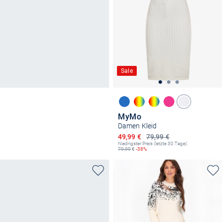
Sale
MyMo
Damen Kleid
Ermäßigter Preis
49,99 €
79,99 €
Niedrigster Preis (letzte 30 Tage):
79,99
€
-38%