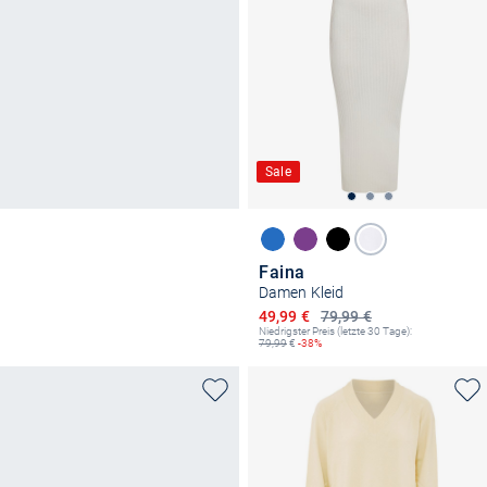
Sale
Faina
Damen Kleid
Ermäßigter Preis
49,99 €
79,99 €
Niedrigster Preis (letzte 30 Tage):
79,99
€
-38%