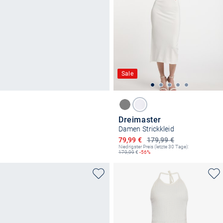
Sale
Dreimaster
Damen Strickkleid
Ermäßigter Preis
79,99 €
179,99 €
Niedrigster Preis (letzte 30 Tage):
179,99
€
-56%