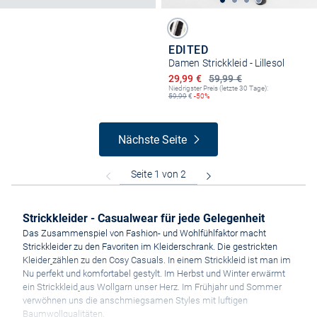
EDITED
Damen Strickkleid - Lillesol
Ermäßigter Preis
29,99 €
59,99 €
Niedrigster Preis (letzte 30 Tage):
59,99
€
-50%
Nächste Seite
Strickkleider - Casualwear für jede Gelegenheit
Das Zusammenspiel von Fashion- und Wohlfühlfaktor macht
Strickkleider zu den Favoriten im Kleiderschrank. Die gestrickten
Kleider
zählen zu den Cosy Casuals. In einem Strickkleid ist man im
Nu perfekt und komfortabel gestylt. Im Herbst und Winter erwärmt
ein Strickkleid
aus Wollgarn unser Herz. Im Frühjahr und Sommer
verwöhnen uns die anschmiegsamen Styles mit luftigen
Baumwollqualitäten.