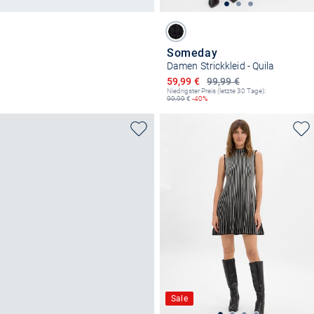
Someday
Damen Strickkleid - Quila
Ermäßigter Preis
59,99 €
99,99 €
Niedrigster Preis (letzte 30 Tage):
99,99
€
-40%
Sale