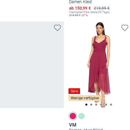
Damen Kleid
Ermäßigter Preis
ab 150,99 €
219,99 €
Niedrigster Preis (letzte 30 Tage):
219,99
€
-31%
Sale
Wenige verfügbar
VM