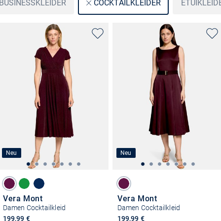
BUSINESSKLEIDER
ETUIKLEID
COCKTAILKLEIDER
Neu
Neu
Vera Mont
Vera Mont
Damen Cocktailkleid
Damen Cocktailkleid
199,99 €
199,99 €