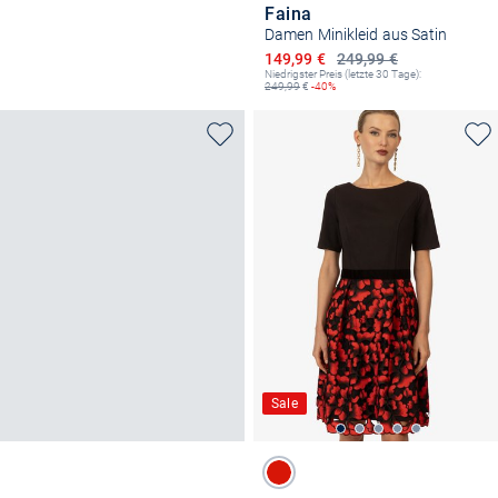
Faina
Damen Minikleid aus Satin
Ermäßigter Preis
149,99 €
249,99 €
Niedrigster Preis (letzte 30 Tage):
249,99
€
-40%
Sale