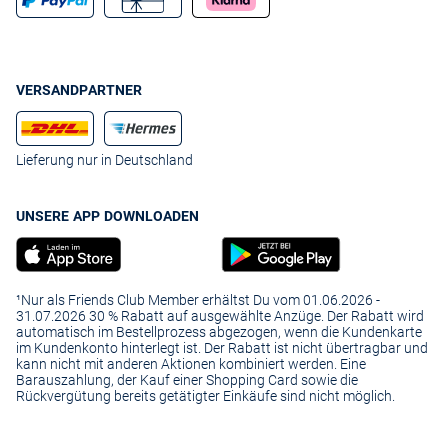
Tie"?Dann schauen Sie sich am besten die bodenlangen
Abendkleider in unserem Onlineshop genauer an. Für alle Feste
bestens gewappnet sind Sie mit dem kleinen Schwarzen von
Marken wie
oder
. Klicken Sie sich einfach entspannt
Comma
BOSS
durch unser Sortiment und entdecken Sie feminine Festmode, die
VERSANDPARTNER
auch im Alltag hervorragend funktioniert. Wenn Sie bei VAN GRAAF
Cocktailkleider bestellen, sollten Sie auf jeden Fall auch nach den
passenden Accessoires in unserem Onlineshop Ausschau halten.
So steht einem stylischen Auftritt im Cocktailkleid nichts mehr im
Lieferung nur in Deutschland
Wege.
UNSERE APP DOWNLOADEN
¹Nur als Friends Club Member erhältst Du vom 01.06.2026 -
31.07.2026 30 % Rabatt auf ausgewählte Anzüge. Der Rabatt wird
automatisch im Bestellprozess abgezogen, wenn die Kundenkarte
im Kundenkonto hinterlegt ist. Der Rabatt ist nicht übertragbar und
kann nicht mit anderen Aktionen kombiniert werden. Eine
Barauszahlung, der Kauf einer Shopping Card sowie die
Rückvergütung bereits getätigter Einkäufe sind nicht möglich.