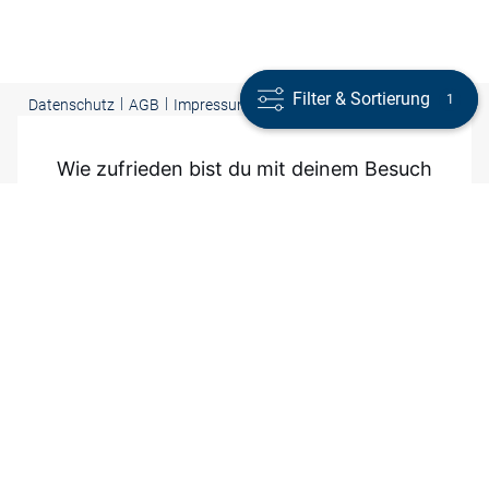
Filter & Sortierung
Filter & Sortierung
1
1
|
|
|
Presse
|
Datenschutz
AGB
Impressum
Cookie-Einstellungen |
Barrierefreiheit
Copyright ©
2026 VAN GRAAF Alle Rechte vorbehalten
Wie zufrieden bist du mit deinem Besuch
auf VANGRAAF.COM?
10
- Sehr zufrieden
9
8
7