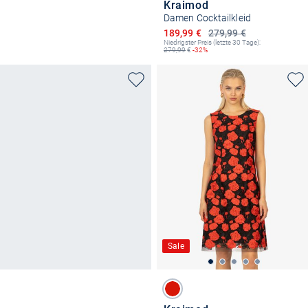
Kraimod
Damen Cocktailkleid
Ermäßigter Preis
189,99 €
279,99 €
Niedrigster Preis (letzte 30 Tage):
279,99
€
-32%
Sale