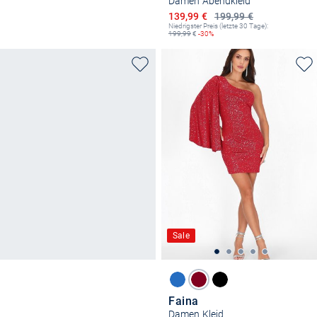
Damen Abendkleid
Ermäßigter Preis
139,99 €
199,99 €
Niedrigster Preis (letzte 30 Tage):
199,99
€
-30%
Sale
Faina
Damen Kleid