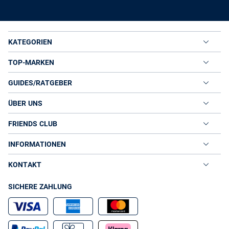
Taillenbetonungen aus glitzernden Pailletten oder funkelnden
Strass-Steinen.
FESTLICHE KLEIDER STILSICHER KOMBINIEREN
Weniger ist mehr! Diese Stilregel gilt besonders fürs Cocktailkleid.
KATEGORIEN
Je opulenter das Kleid, desto weniger modisches Zubehör wird
benötigt. Ein Taftkleid mit üppigen Schmuck-Details verlangt nur
TOP-MARKEN
nach einer zeitlosen Clutch und den passenden Pumps. Eine
glamouröse Statement-Kette begleitet gradlinige Kurzarmkleider
GUIDES/RATGEBER
und wird durch dezenten Ohrschmuck komplettiert. Schulterfreie
oder ärmellose Cocktailkleider rundet ein farblich abgestimmter
Bolero oder ein Kurzblazer ab. Zusammen mit einer langen
ÜBER UNS
wird das kleine Schwarze schnell zum Every-Day-Dress.
Strickjacke
Bei der Schuhwahl müssen es nicht immer High Heels oder Pumps
FRIENDS CLUB
sein. Auch Loafer und Ballerinas sehen zu kurzen Damenkleidern
super aus. Einfarbige Cocktail-Outfits vertragen Glamour in Form
INFORMATIONEN
von glänzenden oder glitzernden
und Riemchen-
Clutches
.
Sandaletten
KONTAKT
COCKTAILKLEIDER IN HINREISSENDEN DESIGNS -
VAN GRAAF
SICHERE ZAHLUNG
In Feier-Laune? Dann freuen Sie sich auf elegante und extravagante
Cocktailkleider online im VAN GRAAF Online Shop. Schreibt der
Dresscode "Cocktail" oder "Black Tie" vor, sind Sie in einem
Cocktailkleid immer stilsicher gekleidet. Lautet die Devise "White