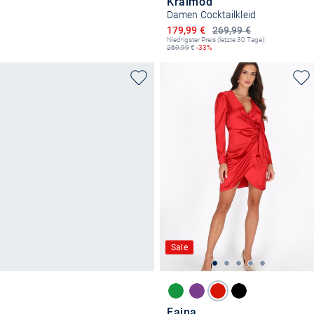
Kraimod
Damen Cocktailkleid
Ermäßigter Preis
179,99 €
269,99 €
Niedrigster Preis (letzte 30 Tage):
269,99
€
-33%
Sale
Faina