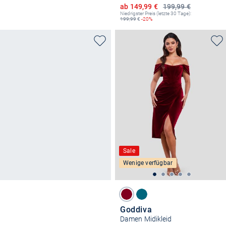
Ermäßigter Preis
ab 149,99 €
199,99 €
Niedrigster Preis (letzte 30 Tage):
199,99
€
-20%
Sale
Wenige verfügbar
Goddiva
Damen Midikleid