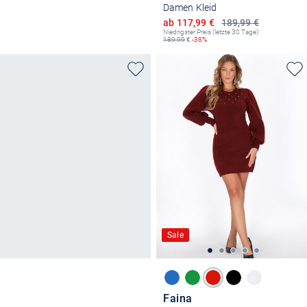
Damen Kleid
Ermäßigter Preis
ab 117,99 €
189,99 €
Niedrigster Preis (letzte 30 Tage):
189,99
€
-38%
Sale
Faina