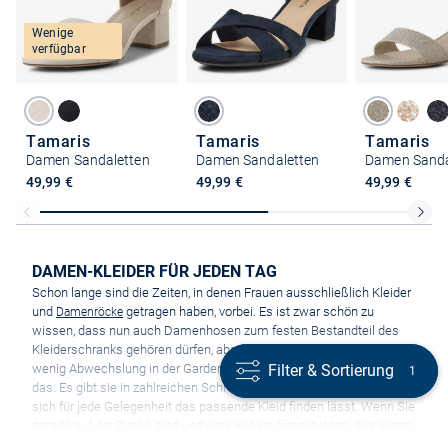
Wenige
verfügbar
Tamaris
Tamaris
Tamaris
Damen Sandaletten
Damen Sandaletten
Damen Sanda
49,99 €
49,99 €
49,99 €
DAMEN-KLEIDER FÜR JEDEN TAG
Schon lange sind die Zeiten, in denen Frauen ausschließlich Kleider
und
getragen haben, vorbei. Es ist zwar schön zu
Damenröcke
wissen, dass nun auch Damenhosen zum festen Bestandteil des
Kleiderschranks gehören dürfen, aber welche Frau liebt nicht ein
Filter & Sortierung
Filter & Sortierung
wenig Abwechslung in der Garderobe? Damen-Kleider bieten genau
1
1
das. Es gibt sie in zahlreichen Schnitten und Farbvariationen, sodass
sich für jede Gelegenheit das passende Kleid finden lässt. Wenn Sie
gerade auf der Suche sind und ein Kleid kaufen möchten, das einem
bestimmten Anlass gerecht werden soll, finden Sie bei VAN GRAAF