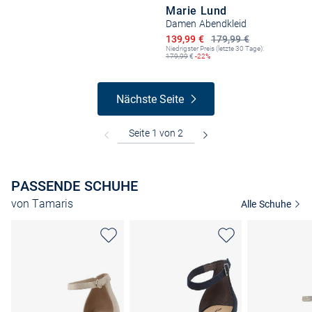
Marie Lund
Damen Abendkleid
Ermäßigter Preis
139,99 €
179,99 €
Niedrigster Preis (letzte 30 Tage):
179,99
€
-22%
Nächste Seite
PASSENDE SCHUHE
von Tamaris
Alle Schuhe