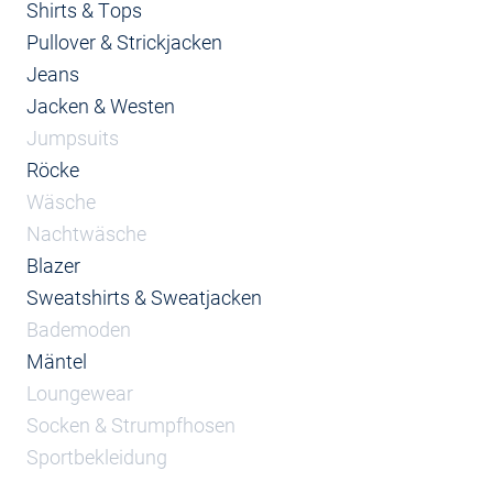
Shirts & Tops
Pullover & Strickjacken
Jeans
Jacken & Westen
Jumpsuits
Röcke
Wäsche
Nachtwäsche
Blazer
Sweatshirts & Sweatjacken
Bademoden
Mäntel
Loungewear
Socken & Strumpfhosen
Sportbekleidung