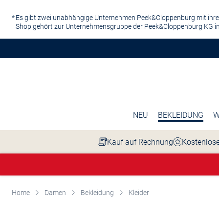
Zum Hauptinhalt springen
Es gibt zwei unabhängige Unternehmen Peek&Cloppenburg mit ihre
Shop gehört zur Unternehmensgruppe der Peek&Cloppenburg KG in
NEU
BEKLEIDUNG
W
Kauf auf Rechnung
Kostenlose
Home
Damen
Bekleidung
Kleider