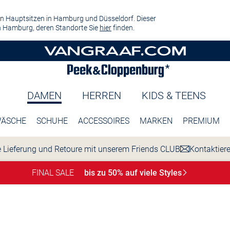
n Hauptsitzen in Hamburg und Düsseldorf. Dieser
 Hamburg, deren Standorte Sie
hier
finden.
DAMEN
HERREN
KIDS & TEENS
ÄSCHE
SCHUHE
ACCESSOIRES
MARKEN
PREMIUM
 Lieferung und Retoure mit unserem Friends CLUB
Kontaktier
FINAL SALE
bis zu 50% auf viele
Styles