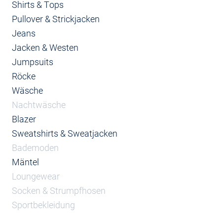
Shirts & Tops
Pullover & Strickjacken
Jeans
Jacken & Westen
Jumpsuits
Röcke
Wäsche
Nachtwäsche
Blazer
Sweatshirts & Sweatjacken
Bademoden
Mäntel
Loungewear
Socken & Strumpfhosen
Sportbekleidung