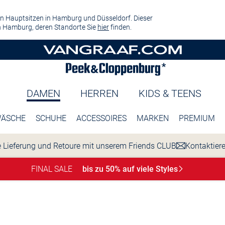
n Hauptsitzen in Hamburg und Düsseldorf. Dieser
 Hamburg, deren Standorte Sie
hier
finden.
DAMEN
HERREN
KIDS & TEENS
ÄSCHE
SCHUHE
ACCESSOIRES
MARKEN
PREMIUM
 Lieferung und Retoure mit unserem Friends CLUB
Kontaktier
FINAL SALE
bis zu 50% auf viele
Styles