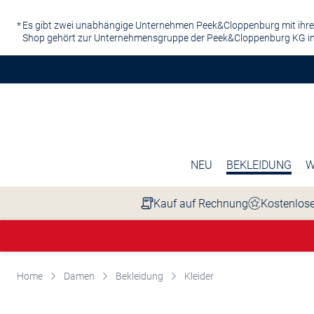
Zum Hauptinhalt springen
Es gibt zwei unabhängige Unternehmen Peek&Cloppenburg mit ihre
Shop gehört zur Unternehmensgruppe der Peek&Cloppenburg KG in
NEU
BEKLEIDUNG
W
Kauf auf Rechnung
Kostenlose
Home
Damen
Bekleidung
Kleider