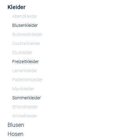
Kleider
Abendkleider
Blusenkleider
Businesskleider
Cocktailkleider
Etuikleider
Freizeitkleider
Leinenkleider
Paillettenkleider
Maxikleider
Sommerkleider
Strandkleider
Wickelkleider
Blusen
Hosen