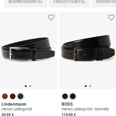
BUSINESSGÜRTEL
FREIZEITGÜRTEL
HOSENTR
Lindenmann
BOSS
Herren Ledergürtel
Herren Ledergürtel - Carmello
29,99 €
119,99 €