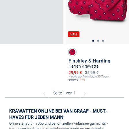
Sale
Finshley & Harding
Herren Krawatte
Ermäßigter Preis
29,99 €
35,99 €
Niedrigster Preis (letzte 30 Tage):
35,99
€
-17%
KRAWATTEN ONLINE BEI VAN GRAAF - MUST-
HAVES FÜR JEDEN MANN
Ohne sie läuft im Job und bei offiziellen Anlässen gar nichts -
Krawatten sind wahre Musterknaben, wenn es um stilvolle