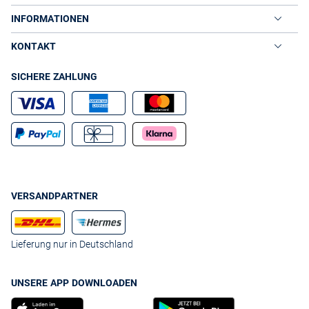
Krawattenknoten ist der Four-in-Hand-Knoten. Er passt zu allen
Kragenarten und ist für eine schmale Krawatte empfehlenswert. Der
INFORMATIONEN
Kentknoten wirkt elegant und lässig zugleich. Er ist für Button-down-
Hemden geeignet. Zum Herren Businesshemd mit Kent- und
KONTAKT
Haifischkragen sieht der Prinz-Albert-Knoten super aus. Der
voluminöse Krawattenknoten kommt mit schmalen
SICHERE ZAHLUNG
Seidenkrawatten am besten zur Geltung. Kräftige Herren wählen
den Windsorknoten für einen breiten Schlips und binden ihn einfach
oder doppelt.
VAN GRAAF: KRAWATTEN ONLINE KAUFEN IN
KLASSISCHEN UND MODISCHEN DESIGNS
Eine Krawatte rundet formelle Anzug-Outfits perfekt ab. Deshalb
finden Sie bei VAN GRAAF das unverzichtbare Herren-Accessoire in
ganz unterschiedlichen Designs. Sie sind Traditionalist? Dann
setzten Sie auf gestreifte "Regimental Ties", wie es die Royals tun.
VERSANDPARTNER
Sie mögen smarte Looks á la George Clooney? Eine schwarze
Seidenkrawatte mit feinem Strukturmuster ist perfekt. Im Job haben
blaue "Power Ties" Seidenkrawatten in Rot abgelöst. Um Herren
Anzüge optimal abzurunden, finden Sie im VAN GRAAF Onlineshop
Lieferung nur in Deutschland
gleich die passenden Einstecktücher. Ob einfarbig oder gemustert,
Krawatten kaufen Sie entspannt bei uns. Falls Sie Lust auf
Veränderung haben, wir haben auch Fliegen, die jeden Smoking
UNSERE APP DOWNLOADEN
veredeln.