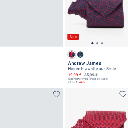
Sale
Andrew James
Herren Krawatte aus Seide
Ermäßigter Preis
19,99 €
35,99 €
Niedrigster Preis (letzte 30 Tage):
35,99
€
-44%