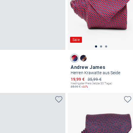
Sale
Andrew James
Herren Krawatte aus Seide
Ermäßigter Preis
19,99 €
35,99 €
Niedrigster Preis (letzte 30 Tage):
35,99
€
-44%